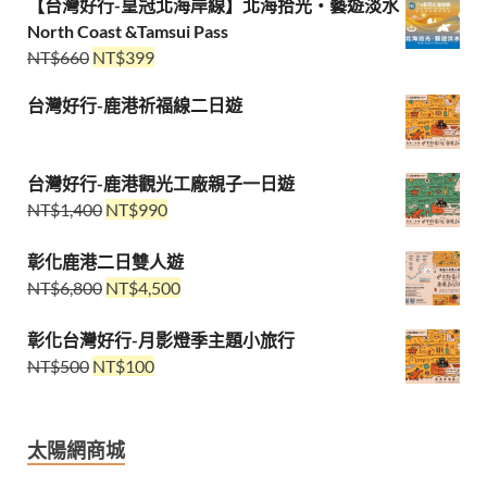
【台灣好行-皇冠北海岸線】北海拾光・藝遊淡水
North Coast &Tamsui Pass
NT$
660
NT$
399
台灣好行-鹿港祈福線二日遊
台灣好行-鹿港觀光工廠親子一日遊
NT$
1,400
NT$
990
彰化鹿港二日雙人遊
NT$
6,800
NT$
4,500
彰化台灣好行-月影燈季主題小旅行
NT$
500
NT$
100
太陽網商城