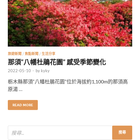
旅遊新聞
/
焦點新聞
/
生活分享
那須“八幡杜鵑花園” 感受季節變化
2022-05-10
-
by
kyky
栃木縣那須“八幡杜鵑花園”位於海拔約1,100m的那須高
原湯 …
READ MORE