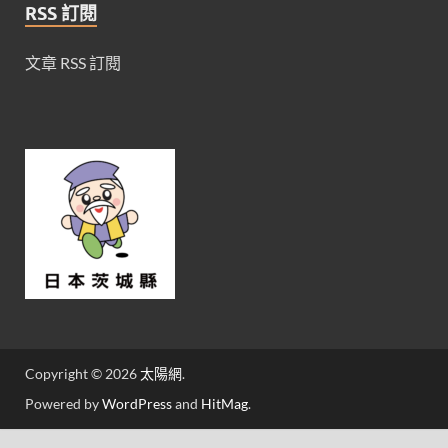
RSS 訂閱
文章 RSS 訂閱
Copyright © 2026
太陽網
.
Powered by
WordPress
and
HitMag
.