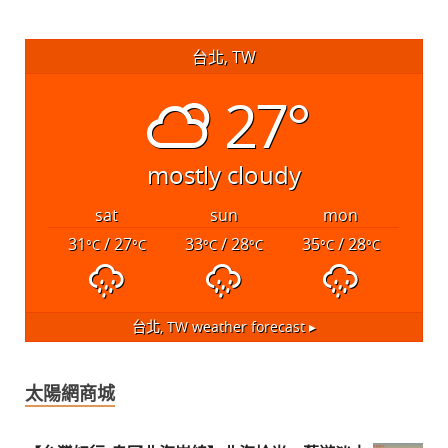
台北, TW
27°
mostly cloudy
sat
sun
mon
31
/ 27
33
/ 28
35
/ 28
°C
°C
°C
°C
°C
°C
台北, TW
weather forecast ▸
太陽網商城