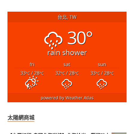
台北, TW
30°
rain shower
fri
sat
sun
33
/ 28
32
/ 28
33
/ 28
°C
°C
°C
°C
°C
°C
powered by
Weather Atlas
太陽網商城