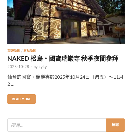
旅遊新聞
/
焦點新聞
NAKED 松島・國寶瑞巖寺 秋季夜間參拜
2025-10-28
-
by
kyky
仙台的國寶・瑞巖寺於2025年10月24日（週五）～11月
2 …
READ MORE