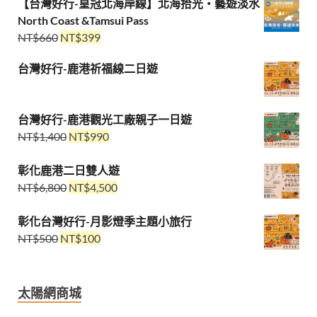
【台灣好行-皇冠北海岸線】北海拾光・藝遊淡水
North Coast &Tamsui Pass
NT$
660
NT$
399
台灣好行-鹿港祈福線二日遊
台灣好行-鹿港觀光工廠親子一日遊
NT$
1,400
NT$
990
彰化鹿港二日雙人遊
NT$
6,800
NT$
4,500
彰化台灣好行-月影燈季主題小旅行
NT$
500
NT$
100
太陽網商城