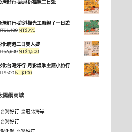
台灣好行-鹿港祈福線二日遊
台灣好行-鹿港觀光工廠親子一日遊
NT$
1,400
NT$
990
彰化鹿港二日雙人遊
NT$
6,800
NT$
4,500
彰化台灣好行-月影燈季主題小旅行
NT$
500
NT$
100
太陽網商城
台灣好行-皇冠北海岸
台灣好行
彰化縣-台灣好行