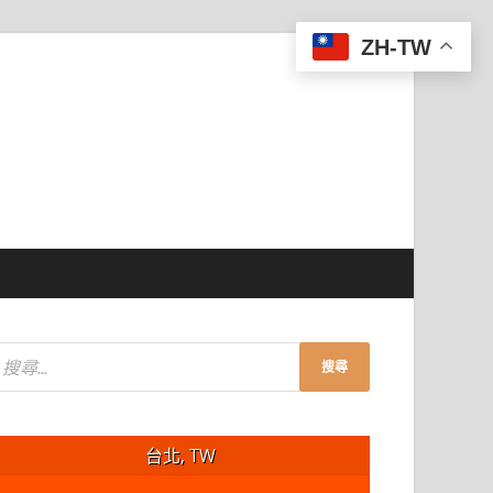
ZH-TW
台北, TW