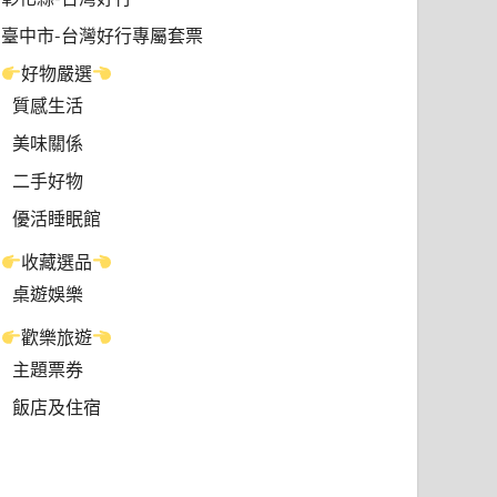
臺中市-台灣好行專屬套票
好物嚴選
質感生活
美味關係
二手好物
優活睡眠館
收藏選品
桌遊娛樂
歡樂旅遊
主題票券
飯店及住宿