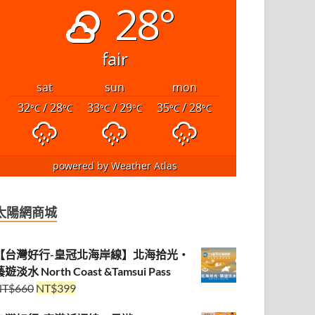
28°
fair
sat
sun
mon
32
/ 28
33
/ 29
35
/ 28
°C
°C
°C
°C
°C
°C
powered by
Weather Atlas
太陽網商城
【台灣好行-皇冠北海岸線】北海拾光・
遊淡水 North Coast &Tamsui Pass
NT$
660
NT$
399