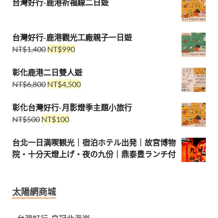
台灣好行-鹿港祈福線二日遊
台灣好行-鹿港觀光工廠親子一日遊
NT$
1,400
NT$
990
彰化鹿港二日雙人遊
NT$
6,800
NT$
4,500
彰化台灣好行-月影燈季主題小旅行
NT$
500
NT$
100
台北一日満喫観光｜宿泊ホテル出発｜故宮博物
院・十分天燈上げ・夜の九份｜鼎泰豊ランチ付
太陽網商城