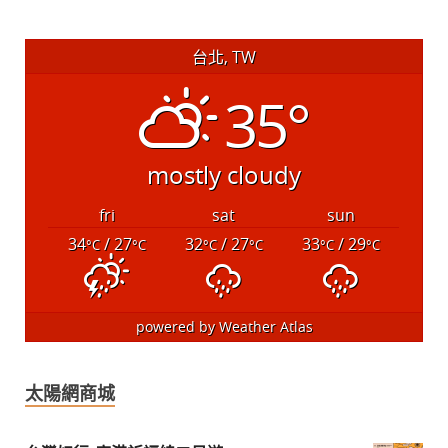
台北, TW
35°
mostly cloudy
fri
sat
sun
34
/ 27
32
/ 27
33
/ 29
°C
°C
°C
°C
°C
°C
powered by
Weather Atlas
太陽網商城