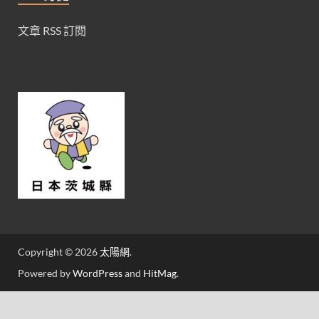
文章 RSS 訂閱
Copyright © 2026
太陽網
.
Powered by
WordPress
and
HitMag
.