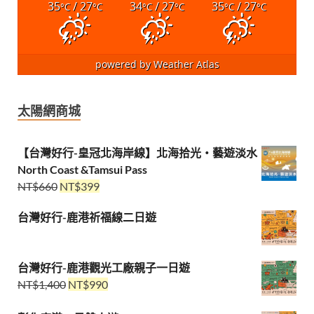
35
/ 27
34
/ 27
35
/ 27
°C
°C
°C
°C
°C
°C
powered by
Weather Atlas
太陽網商城
【台灣好行-皇冠北海岸線】北海拾光・藝遊淡水
North Coast &Tamsui Pass
NT$
660
NT$
399
台灣好行-鹿港祈福線二日遊
台灣好行-鹿港觀光工廠親子一日遊
NT$
1,400
NT$
990