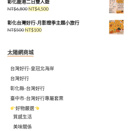
彰化鹿港二日雙人遊
NT$
6,800
NT$
4,500
彰化台灣好行-月影燈季主題小旅行
NT$
500
NT$
100
太陽網商城
台灣好行-皇冠北海岸
台灣好行
彰化縣-台灣好行
臺中市-台灣好行專屬套票
好物嚴選
質感生活
美味關係