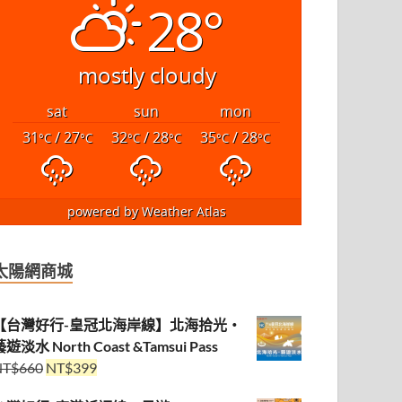
28°
mostly cloudy
sat
sun
mon
31
/ 27
32
/ 28
35
/ 28
°C
°C
°C
°C
°C
°C
powered by
Weather Atlas
太陽網商城
【台灣好行-皇冠北海岸線】北海拾光・
遊淡水 North Coast &Tamsui Pass
NT$
660
NT$
399