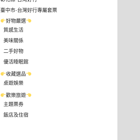
臺中市-台灣好行專屬套票
好物嚴選
質感生活
美味關係
二手好物
優活睡眠館
收藏選品
桌遊娛樂
歡樂旅遊
主題票券
飯店及住宿