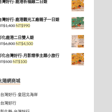
台灣好行-鹿港祈福線二日遊
台灣好行-鹿港觀光工廠親子一日遊
NT$
1,400
NT$
990
彰化鹿港二日雙人遊
NT$
6,800
NT$
4,500
彰化台灣好行-月影燈季主題小旅行
NT$
500
NT$
100
太陽網商城
台灣好行-皇冠北海岸
台灣好行
彰化縣-台灣好行