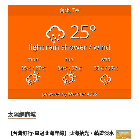
台北, TW
25°
light rain shower / wind
mon
tue
wed
35
/ 27
34
/ 27
35
/ 27
°C
°C
°C
°C
°C
°C
powered by
Weather Atlas
太陽網商城
【台灣好行-皇冠北海岸線】北海拾光・藝遊淡水