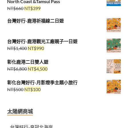
North Coast &Tamsui Pass
NT$
660
NT$
399
台灣好行-鹿港祈福線二日遊
台灣好行-鹿港觀光工廠親子一日遊
NT$
1,400
NT$
990
彰化鹿港二日雙人遊
NT$
6,800
NT$
4,500
彰化台灣好行-月影燈季主題小旅行
NT$
500
NT$
100
太陽網商城
台灣好行-皇冠北海岸