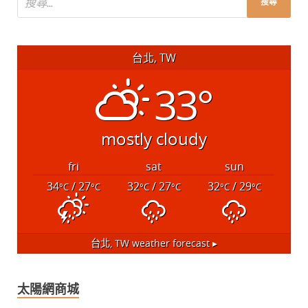
台北, TW
33°
mostly cloudy
fri
sat
sun
34
/ 27
32
/ 27
32
/ 29
°C
°C
°C
°C
°C
°C
台北, TW
weather forecast ▸
太陽網商城