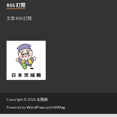
RSS 訂閱
文章 RSS 訂閱
Copyright © 2026
太陽網
.
Powered by
WordPress
and
HitMag
.