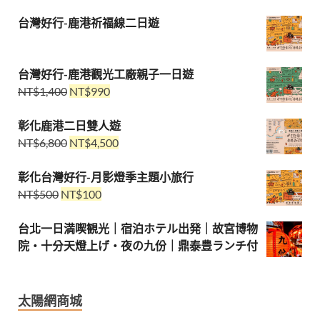
台灣好行-鹿港祈福線二日遊
台灣好行-鹿港觀光工廠親子一日遊
NT$
1,400
NT$
990
彰化鹿港二日雙人遊
NT$
6,800
NT$
4,500
彰化台灣好行-月影燈季主題小旅行
NT$
500
NT$
100
台北一日満喫観光｜宿泊ホテル出発｜故宮博物
院・十分天燈上げ・夜の九份｜鼎泰豊ランチ付
太陽網商城