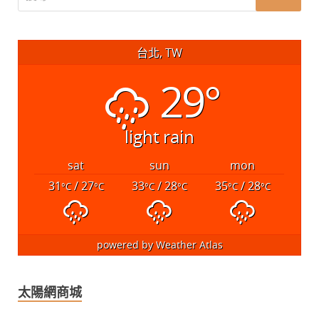
台北, TW
29°
light rain
sat
sun
mon
31
/ 27
33
/ 28
35
/ 28
°C
°C
°C
°C
°C
°C
powered by
Weather Atlas
太陽網商城