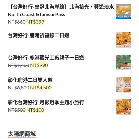
【台灣好行-皇冠北海岸線】北海拾光・藝遊淡水
North Coast &Tamsui Pass
NT$
660
NT$
399
台灣好行-鹿港祈福線二日遊
台灣好行-鹿港觀光工廠親子一日遊
NT$
1,400
NT$
990
彰化鹿港二日雙人遊
NT$
6,800
NT$
4,500
彰化台灣好行-月影燈季主題小旅行
NT$
500
NT$
100
太陽網商城