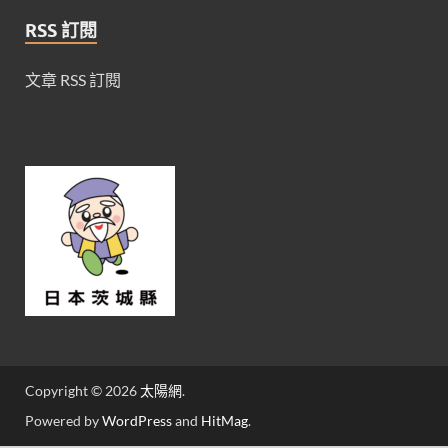
RSS 訂閱
文章 RSS 訂閱
Copyright © 2026
太陽網
.
Powered by
WordPress
and
HitMag
.