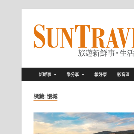
新鮮事
樂分享
報好康
影音區
標籤:
慢城