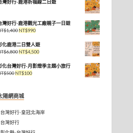
台灣好行-鹿港祈福線二日遊
台灣好行-鹿港觀光工廠親子一日遊
NT$
1,400
NT$
990
彰化鹿港二日雙人遊
NT$
6,800
NT$
4,500
彰化台灣好行-月影燈季主題小旅行
NT$
500
NT$
100
太陽網商城
台灣好行-皇冠北海岸
台灣好行
彰化縣-台灣好行