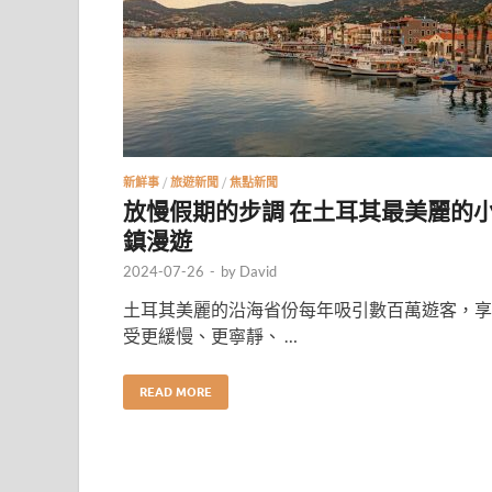
新鮮事
/
旅遊新聞
/
焦點新聞
放慢假期的步調 在土耳其最美麗的
鎮漫遊
2024-07-26
-
by
David
土耳其美麗的沿海省份每年吸引數百萬遊客，享
受更緩慢、更寧靜、 …
READ MORE