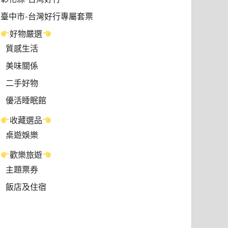
臺中市-台灣好行專屬套票
好物嚴選
質感生活
美味關係
二手好物
優活睡眠館
收藏選品
桌遊娛樂
歡樂旅遊
主題票券
飯店及住宿