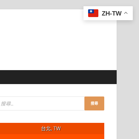
ZH-TW
台北, TW