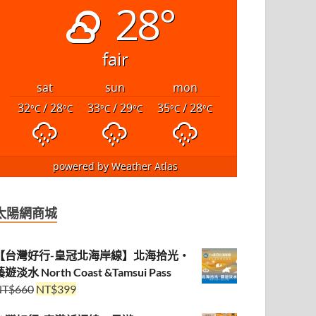
28°
fair
sat
sun
mon
32
/ 28
33
/ 29
35
/ 28
°C
°C
°C
°C
°C
°C
powered by
Weather Atlas
太陽網商城
【台灣好行-皇冠北海岸線】北海拾光・
遊淡水 North Coast &Tamsui Pass
NT$
660
NT$
399