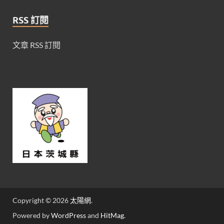
RSS 訂閱
文章 RSS 訂閱
Copyright © 2026
太陽網
.
Powered by
WordPress
and
HitMag
.