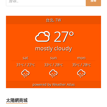
台北, TW
27°
mostly cloudy
sat
sun
mon
31
/ 27
33
/ 28
35
/ 28
°C
°C
°C
°C
°C
°C
powered by
Weather Atlas
太陽網商城