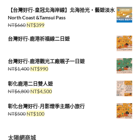
【台灣好行-皇冠北海岸線】北海拾光・藝遊淡水
North Coast &Tamsui Pass
NT$
660
NT$
399
台灣好行-鹿港祈福線二日遊
台灣好行-鹿港觀光工廠親子一日遊
NT$
1,400
NT$
990
彰化鹿港二日雙人遊
NT$
6,800
NT$
4,500
彰化台灣好行-月影燈季主題小旅行
NT$
500
NT$
100
太陽網商城