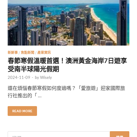
新鮮事
/
焦點新聞
/
產業資訊
春節寒假溫暖首選！澳洲黃金海岸7日遊享
受南半球陽光假期
2024-11-09
-
by
Wisely
還在煩惱春節寒假如何度過嗎？「愛旅遊」迎家國際旅
行社推出的「 …
READ MORE