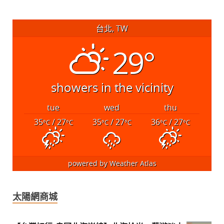
台北, TW
29°
showers in the vicinity
tue
wed
thu
35
/ 27
35
/ 27
36
/ 27
°C
°C
°C
°C
°C
°C
powered by
Weather Atlas
太陽網商城