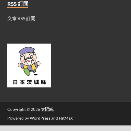
RSS 訂閱
文章 RSS 訂閱
Copyright © 2026
太陽網
.
Powered by
WordPress
and
HitMag
.