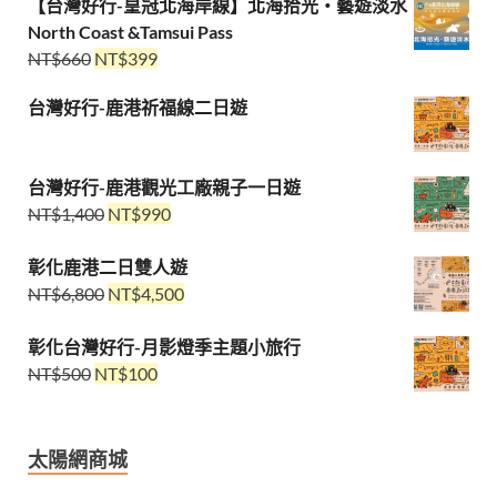
【台灣好行-皇冠北海岸線】北海拾光・藝遊淡水
North Coast &Tamsui Pass
NT$
660
NT$
399
台灣好行-鹿港祈福線二日遊
台灣好行-鹿港觀光工廠親子一日遊
NT$
1,400
NT$
990
彰化鹿港二日雙人遊
NT$
6,800
NT$
4,500
彰化台灣好行-月影燈季主題小旅行
NT$
500
NT$
100
太陽網商城