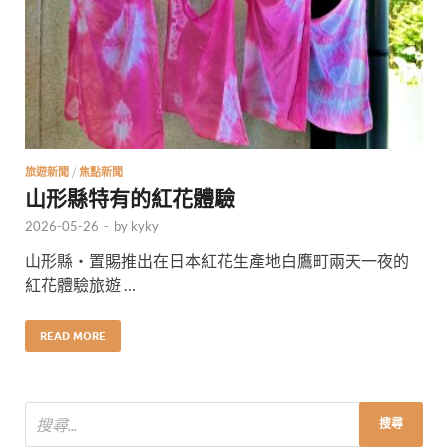
旅遊新聞
/
焦點新聞
山形縣特有的紅花體驗
2026-05-26
-
by
kyky
山形縣・置賜推出在日本紅花生產地白鷹町兩天一夜的
紅花體驗旅遊 …
READ MORE