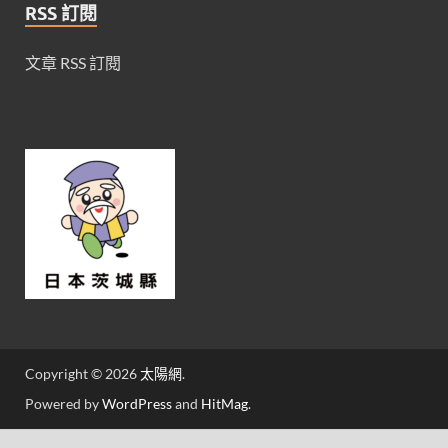
RSS 訂閱
文章 RSS 訂閱
Copyright © 2026
太陽網
.
Powered by
WordPress
and
HitMag
.