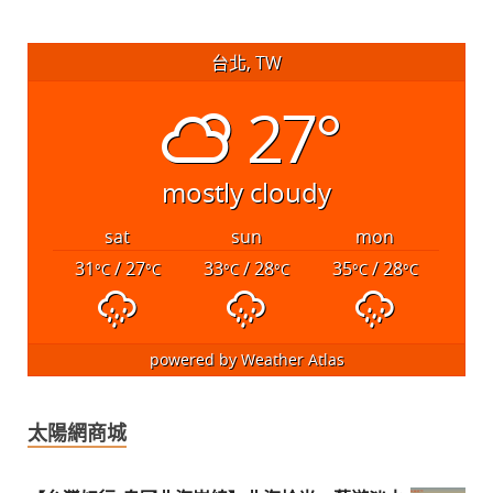
台北, TW
27°
mostly cloudy
sat
sun
mon
31
/ 27
33
/ 28
35
/ 28
°C
°C
°C
°C
°C
°C
powered by
Weather Atlas
太陽網商城