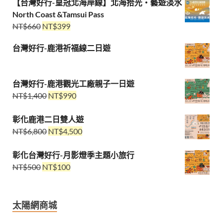
【台灣好行-皇冠北海岸線】北海拾光・藝遊淡水
North Coast &Tamsui Pass
NT$
660
NT$
399
台灣好行-鹿港祈福線二日遊
台灣好行-鹿港觀光工廠親子一日遊
NT$
1,400
NT$
990
彰化鹿港二日雙人遊
NT$
6,800
NT$
4,500
彰化台灣好行-月影燈季主題小旅行
NT$
500
NT$
100
太陽網商城