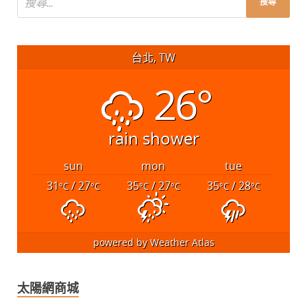
台北, TW
26°
rain shower
sun
mon
tue
31
/ 27
35
/ 27
35
/ 28
°C
°C
°C
°C
°C
°C
powered by
Weather Atlas
太陽網商城