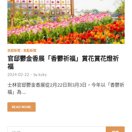
旅遊新聞
/
焦點新聞
官邸鬱金香展「香鬱祈福」賞花賞花燈祈
福
2024-02-22
-
by
kyky
士林官邸鬱金香展從2月22日到3月3日，今年以「香鬱祈
福」為 …
READ MORE