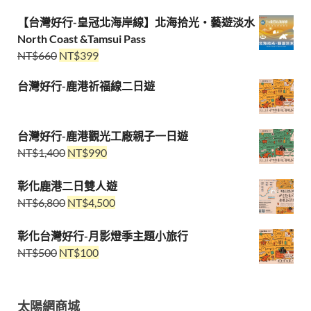
【台灣好行-皇冠北海岸線】北海拾光・藝遊淡水
North Coast &Tamsui Pass
NT$
660
NT$
399
台灣好行-鹿港祈福線二日遊
台灣好行-鹿港觀光工廠親子一日遊
NT$
1,400
NT$
990
彰化鹿港二日雙人遊
NT$
6,800
NT$
4,500
彰化台灣好行-月影燈季主題小旅行
NT$
500
NT$
100
太陽網商城