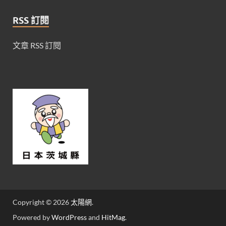
RSS 訂閱
文章 RSS 訂閱
Copyright © 2026
太陽網
.
Powered by
WordPress
and
HitMag
.