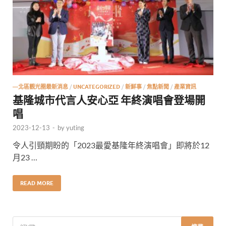
—北區觀光圈最新消息
/
UNCATEGORIZED
/
新鮮事
/
焦點新聞
/
產業資訊
基隆城市代言人安心亞 年終演唱會登場開
唱
2023-12-13
-
by
yuting
令人引頸期盼的「2023最愛基隆年終演唱會」即將於12
月23 …
READ MORE