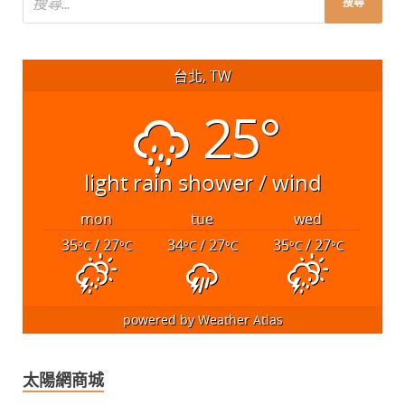
台北, TW
25°
light rain shower / wind
mon
tue
wed
35
/ 27
34
/ 27
35
/ 27
°C
°C
°C
°C
°C
°C
powered by
Weather Atlas
太陽網商城