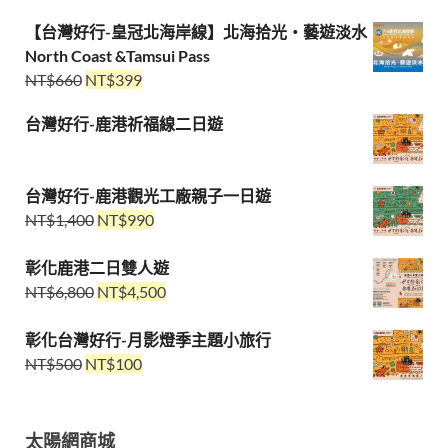
【台灣好行-皇冠北海岸線】北海拾光・藝遊淡水
North Coast &Tamsui Pass
NT$
660
NT$
399
台灣好行-鹿港祈福線二日遊
台灣好行-鹿港觀光工廠親子一日遊
NT$
1,400
NT$
990
彰化鹿港二日雙人遊
NT$
6,800
NT$
4,500
彰化台灣好行-月影燈季主題小旅行
NT$
500
NT$
100
太陽網商城