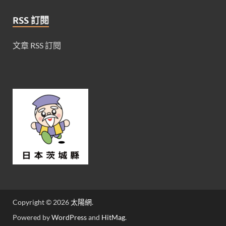
RSS 訂閱
文章 RSS 訂閱
Copyright © 2026
太陽網
.
Powered by
WordPress
and
HitMag
.