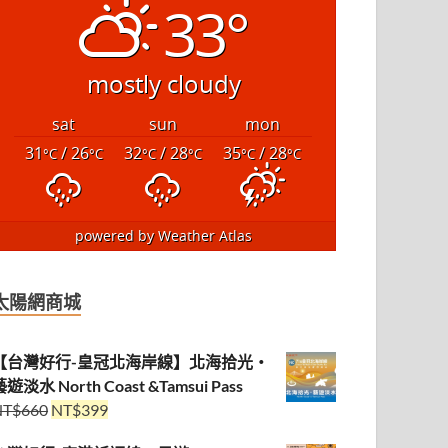
33°
mostly cloudy
sat
sun
mon
31
/ 26
32
/ 28
35
/ 28
°C
°C
°C
°C
°C
°C
powered by
Weather Atlas
太陽網商城
【台灣好行-皇冠北海岸線】北海拾光・
遊淡水 North Coast &Tamsui Pass
NT$
660
NT$
399