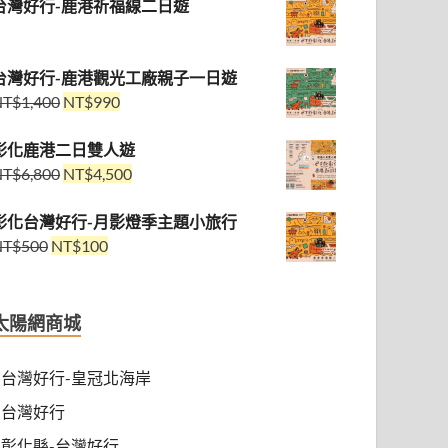
台灣好行-鹿港祈福線二日遊
台灣好行-鹿港觀光工廠親子一日遊
NT$
1,400
NT$
990
彰化鹿港二日雙人遊
NT$
6,800
NT$
4,500
彰化台灣好行-月影燈季主題小旅行
NT$
500
NT$
100
太陽網商城
台灣好行-皇冠北海岸
台灣好行
彰化縣-台灣好行