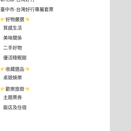
臺中市-台灣好行專屬套票
好物嚴選
質感生活
美味關係
二手好物
優活睡眠館
收藏選品
桌遊娛樂
歡樂旅遊
主題票券
飯店及住宿