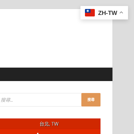
ZH-TW
台北, TW