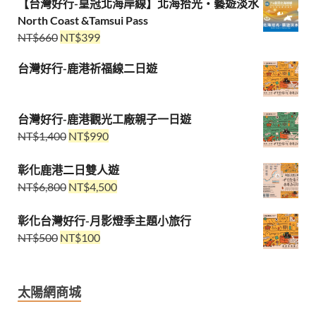
【台灣好行-皇冠北海岸線】北海拾光・藝遊淡水
North Coast &Tamsui Pass
NT$
660
NT$
399
台灣好行-鹿港祈福線二日遊
台灣好行-鹿港觀光工廠親子一日遊
NT$
1,400
NT$
990
彰化鹿港二日雙人遊
NT$
6,800
NT$
4,500
彰化台灣好行-月影燈季主題小旅行
NT$
500
NT$
100
太陽網商城