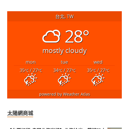
台北, TW
28°
mostly cloudy
mon
tue
wed
35
/ 27
34
/ 27
35
/ 27
°C
°C
°C
°C
°C
°C
powered by
Weather Atlas
太陽網商城