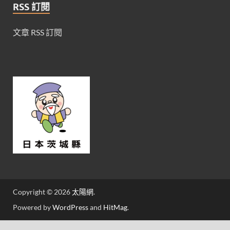
RSS 訂閱
文章 RSS 訂閱
Copyright © 2026
太陽網
.
Powered by
WordPress
and
HitMag
.