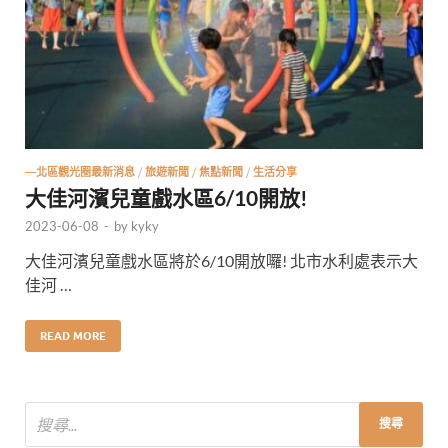
—北區觀光圈最新消息
/
旅遊新聞
/
焦點新聞
/
生活分享
大佳河濱兒童戲水區6/10開放!
2023-06-08
-
by
kyky
大佳河濱兒童戲水區將於6/10開放囉! 北市水利處表示大
佳河 …
READ MORE