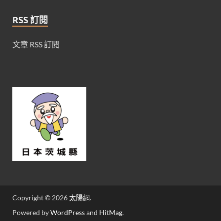
RSS 訂閱
文章 RSS 訂閱
Copyright © 2026
太陽網
.
Powered by
WordPress
and
HitMag
.