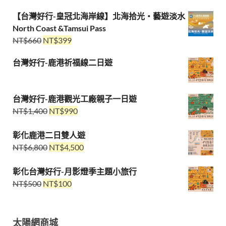
【台灣好行-皇冠北海岸線】北海拾光・藝遊淡水
North Coast &Tamsui Pass
NT$
660
NT$
399
台灣好行-鹿港祈福線二日遊
台灣好行-鹿港觀光工廠親子一日遊
NT$
1,400
NT$
990
彰化鹿港二日雙人遊
NT$
6,800
NT$
4,500
彰化台灣好行-月影燈季主題小旅行
NT$
500
NT$
100
太陽網商城