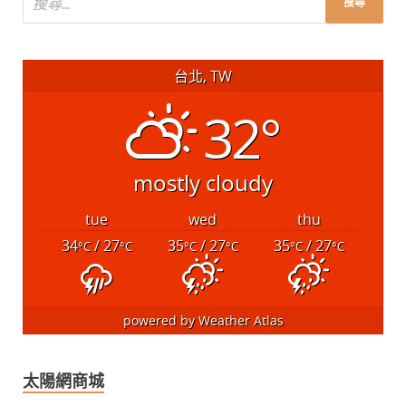
台北, TW
32°
mostly cloudy
tue
wed
thu
34
/ 27
35
/ 27
35
/ 27
°C
°C
°C
°C
°C
°C
powered by
Weather Atlas
太陽網商城