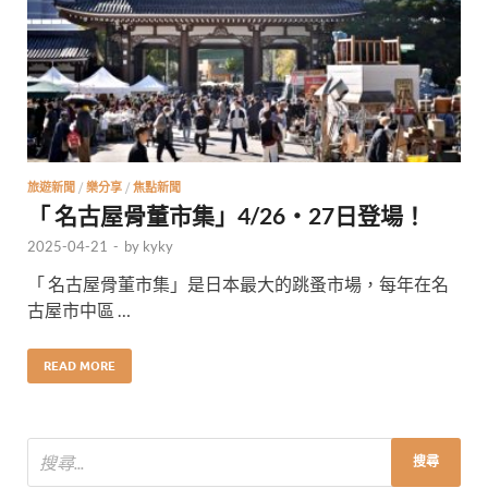
旅遊新聞
/
樂分享
/
焦點新聞
「 名古屋骨董市集」4/26・27日登場！
2025-04-21
-
by
kyky
「 名古屋骨董市集」是日本最大的跳蚤市場，每年在名
古屋市中區 …
READ MORE