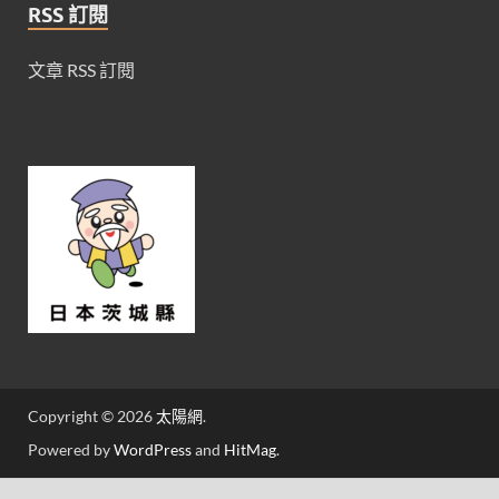
RSS 訂閱
文章 RSS 訂閱
Copyright © 2026
太陽網
.
Powered by
WordPress
and
HitMag
.