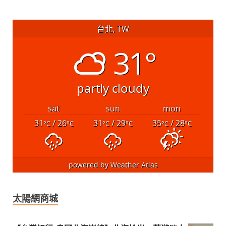
台北, TW
31°
partly cloudy
sat
sun
mon
31
/ 26
31
/ 29
35
/ 28
°C
°C
°C
°C
°C
°C
powered by
Weather Atlas
太陽網商城