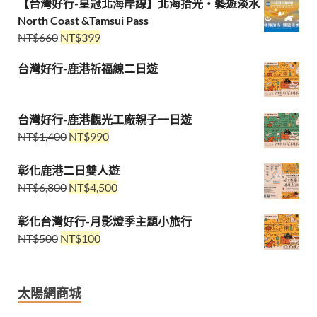
【台灣好行-皇冠北海岸線】北海拾光・藝遊淡水
North Coast &Tamsui Pass
NT$
660
NT$
399
台灣好行-鹿港祈福線二日遊
台灣好行-鹿港觀光工廠親子一日遊
NT$
1,400
NT$
990
彰化鹿港二日雙人遊
NT$
6,800
NT$
4,500
彰化台灣好行-月影燈季主題小旅行
NT$
500
NT$
100
太陽網商城