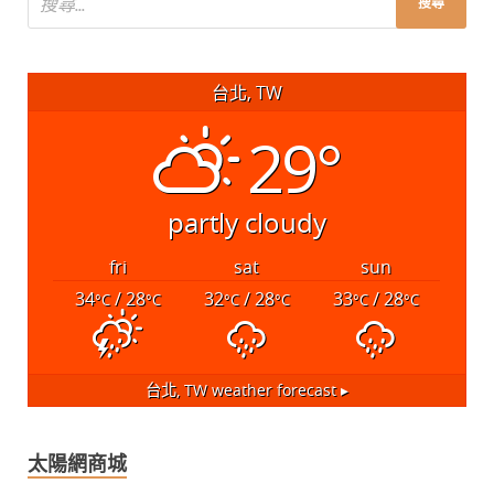
台北, TW
29°
partly cloudy
fri
sat
sun
34
/ 28
32
/ 28
33
/ 28
°C
°C
°C
°C
°C
°C
台北, TW
weather forecast ▸
太陽網商城