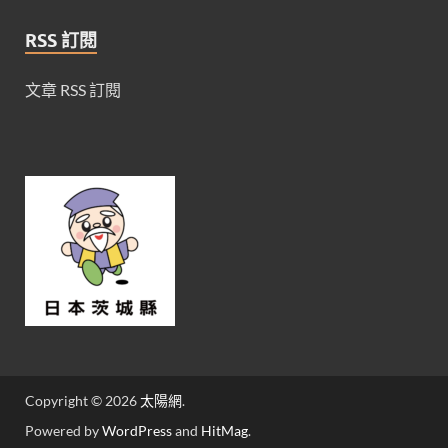
RSS 訂閱
文章 RSS 訂閱
Copyright © 2026
太陽網
.
Powered by
WordPress
and
HitMag
.