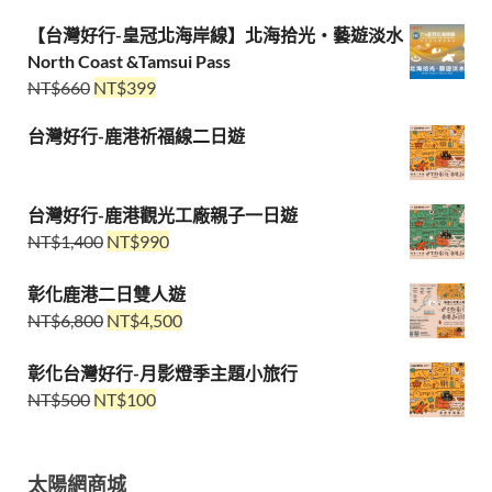
【台灣好行-皇冠北海岸線】北海拾光・藝遊淡水
North Coast &Tamsui Pass
NT$
660
NT$
399
台灣好行-鹿港祈福線二日遊
台灣好行-鹿港觀光工廠親子一日遊
NT$
1,400
NT$
990
彰化鹿港二日雙人遊
NT$
6,800
NT$
4,500
彰化台灣好行-月影燈季主題小旅行
NT$
500
NT$
100
太陽網商城