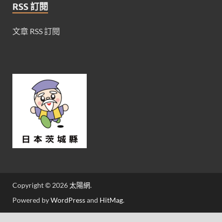
RSS 訂閱
文章 RSS 訂閱
Copyright © 2026
太陽網
.
Powered by
WordPress
and
HitMag
.