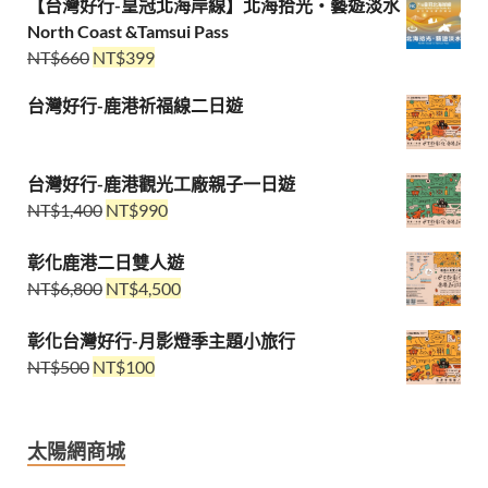
【台灣好行-皇冠北海岸線】北海拾光・藝遊淡水
North Coast &Tamsui Pass
NT$
660
NT$
399
台灣好行-鹿港祈福線二日遊
台灣好行-鹿港觀光工廠親子一日遊
NT$
1,400
NT$
990
彰化鹿港二日雙人遊
NT$
6,800
NT$
4,500
彰化台灣好行-月影燈季主題小旅行
NT$
500
NT$
100
太陽網商城