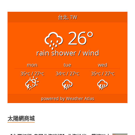
台北, TW
26°
rain shower / wind
mon
tue
wed
35
/ 27
34
/ 27
35
/ 27
°C
°C
°C
°C
°C
°C
powered by
Weather Atlas
太陽網商城