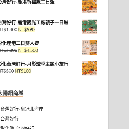
台灣好行-鹿港祈福線二日遊
台灣好行-鹿港觀光工廠親子一日遊
NT$
1,400
NT$
990
彰化鹿港二日雙人遊
NT$
6,800
NT$
4,500
彰化台灣好行-月影燈季主題小旅行
NT$
500
NT$
100
太陽網商城
台灣好行-皇冠北海岸
台灣好行
彰化縣-台灣好行