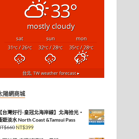
33°
mostly cloudy
sat
sun
mon
31
/ 26
32
/ 28
35
/ 28
°C
°C
°C
°C
°C
°C
台北, TW
weather forecast ▸
太陽網商城
【台灣好行-皇冠北海岸線】北海拾光・
遊淡水 North Coast &Tamsui Pass
NT$
660
NT$
399