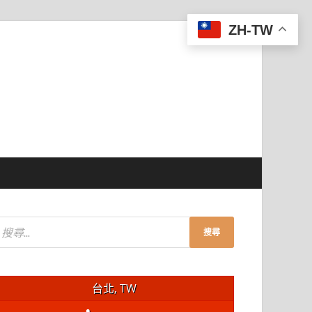
ZH-TW
台北, TW