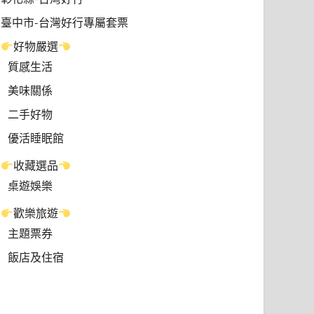
臺中市-台灣好行專屬套票
好物嚴選
質感生活
美味關係
二手好物
優活睡眠館
收藏選品
桌遊娛樂
歡樂旅遊
主題票券
飯店及住宿