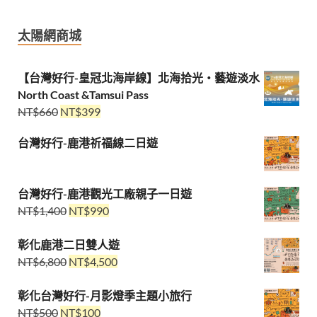
太陽網商城
【台灣好行-皇冠北海岸線】北海拾光・藝遊淡水
North Coast &Tamsui Pass
NT$
660
NT$
399
台灣好行-鹿港祈福線二日遊
台灣好行-鹿港觀光工廠親子一日遊
NT$
1,400
NT$
990
彰化鹿港二日雙人遊
NT$
6,800
NT$
4,500
彰化台灣好行-月影燈季主題小旅行
NT$
500
NT$
100