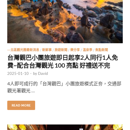
—北區觀光圈最新消息
/
新鮮事
/
旅遊新聞
/
樂分享
/
溫泉季
/
焦點新聞
台灣觀巴小團旅遊即日起享2人同行1人免
費~配合台灣觀光 100 亮點 好禮送不完
2025-01-10
-
by
David
4人即可成行的「台灣觀巴」小團旅遊模式正夯，交通部
觀光署觀光 …
READ MORE