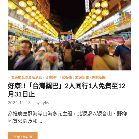
—北區觀光圈最新消息
/
台灣好行
/
報好康
/
旅遊新聞
/
焦點新聞
好康!!「台灣觀巴」2人同行1人免費至12
月31日止
2024-11-13
-
by
kyky
為推廣皇冠海岸山海多元主題，北觀處以觀音山、野柳
地質公園及和 …
READ MORE