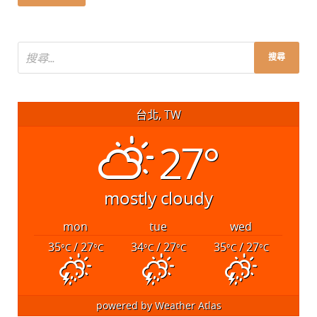
台北, TW
27°
mostly cloudy
mon
tue
wed
35
/ 27
34
/ 27
35
/ 27
°C
°C
°C
°C
°C
°C
powered by
Weather Atlas