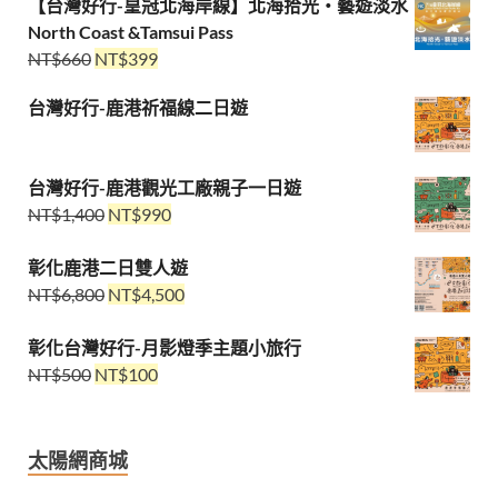
【台灣好行-皇冠北海岸線】北海拾光・藝遊淡水
North Coast &Tamsui Pass
NT$
660
NT$
399
台灣好行-鹿港祈福線二日遊
台灣好行-鹿港觀光工廠親子一日遊
NT$
1,400
NT$
990
彰化鹿港二日雙人遊
NT$
6,800
NT$
4,500
彰化台灣好行-月影燈季主題小旅行
NT$
500
NT$
100
太陽網商城