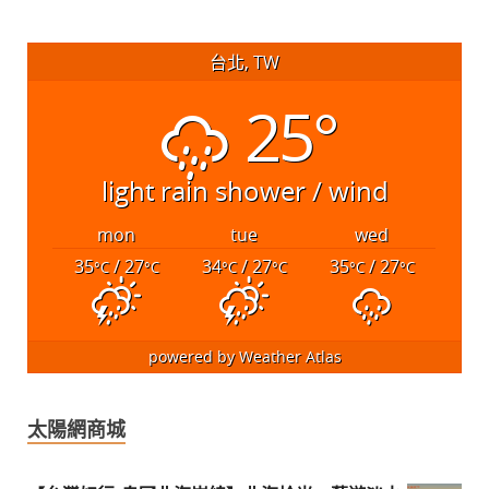
台北, TW
25°
light rain shower / wind
mon
tue
wed
35
/ 27
34
/ 27
35
/ 27
°C
°C
°C
°C
°C
°C
powered by
Weather Atlas
太陽網商城