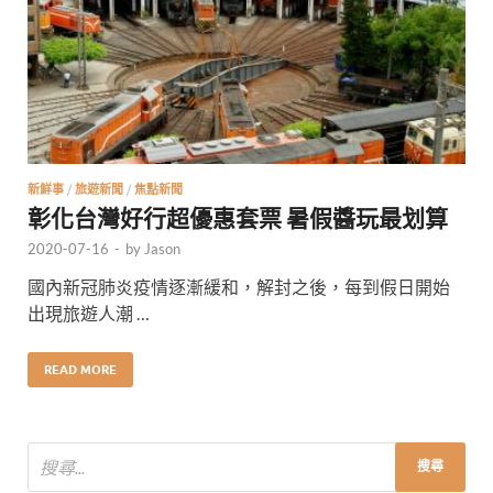
新鮮事
/
旅遊新聞
/
焦點新聞
彰化台灣好行超優惠套票 暑假醬玩最划算
2020-07-16
-
by
Jason
國內新冠肺炎疫情逐漸緩和，解封之後，每到假日開始
出現旅遊人潮 …
READ MORE