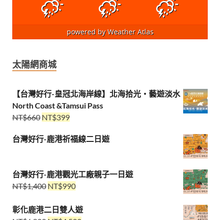
powered by
Weather Atlas
太陽網商城
【台灣好行-皇冠北海岸線】北海拾光・藝遊淡水
North Coast &Tamsui Pass
NT$
660
NT$
399
台灣好行-鹿港祈福線二日遊
台灣好行-鹿港觀光工廠親子一日遊
NT$
1,400
NT$
990
彰化鹿港二日雙人遊