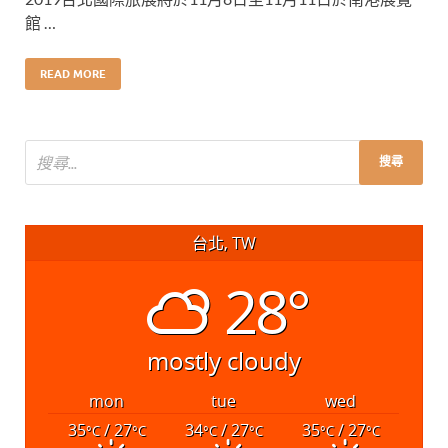
館 …
READ MORE
台北, TW
28°
mostly cloudy
mon
tue
wed
35
/ 27
34
/ 27
35
/ 27
°C
°C
°C
°C
°C
°C