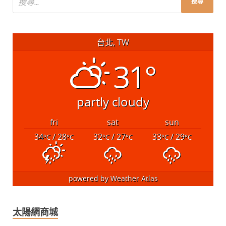
台北, TW
31°
partly cloudy
fri
sat
sun
34
/ 28
32
/ 27
33
/ 29
°C
°C
°C
°C
°C
°C
powered by
Weather Atlas
太陽網商城