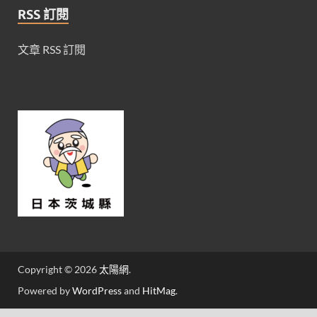
RSS 訂閱
文章 RSS 訂閱
Copyright © 2026
太陽網
.
Powered by
WordPress
and
HitMag
.