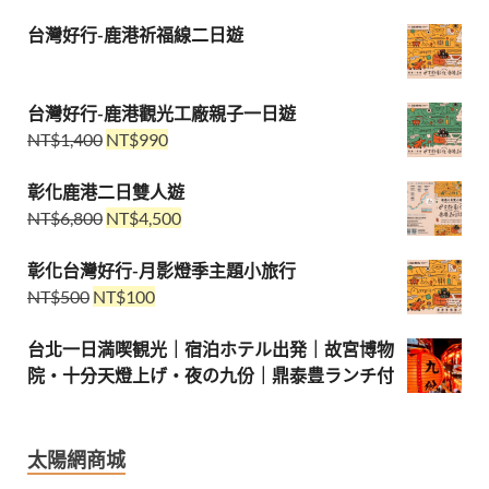
台灣好行-鹿港祈福線二日遊
台灣好行-鹿港觀光工廠親子一日遊
NT$
1,400
NT$
990
彰化鹿港二日雙人遊
NT$
6,800
NT$
4,500
彰化台灣好行-月影燈季主題小旅行
NT$
500
NT$
100
台北一日満喫観光｜宿泊ホテル出発｜故宮博物
院・十分天燈上げ・夜の九份｜鼎泰豊ランチ付
太陽網商城