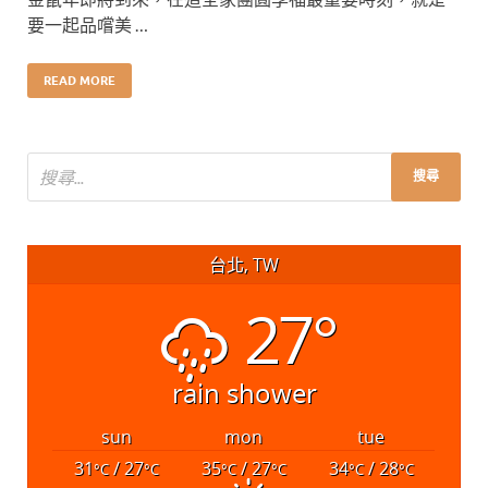
要一起品嚐美 …
READ MORE
台北, TW
27°
rain shower
sun
mon
tue
31
/ 27
35
/ 27
34
/ 28
°C
°C
°C
°C
°C
°C