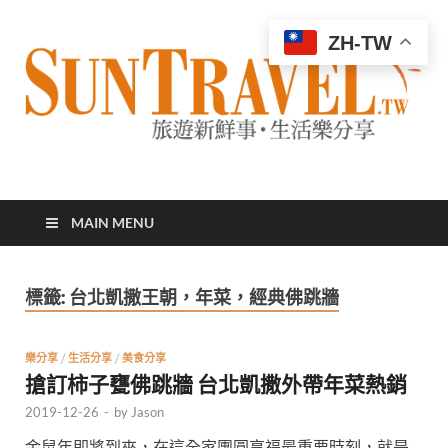
ZH-TW
太陽網
專業旅遊新聞，第一手旅遊資訊
MAIN MENU
標籤:
台北凱撒王朝，年菜，經典佛跳牆
樂分享
/
生活分享
/
美食分享
搶訂柿子甕佛跳牆 台北凱撒外帶年菜熱銷
2019-12-26
-
by
Jason
金鼠年即將到來，在這全家團圓享福最重要時刻，就是