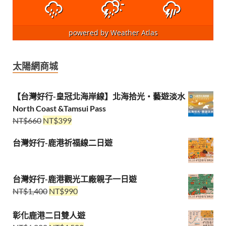
powered by
Weather Atlas
太陽網商城
【台灣好行-皇冠北海岸線】北海拾光・藝遊淡水
North Coast &Tamsui Pass
NT$
660
NT$
399
台灣好行-鹿港祈福線二日遊
台灣好行-鹿港觀光工廠親子一日遊
NT$
1,400
NT$
990
彰化鹿港二日雙人遊