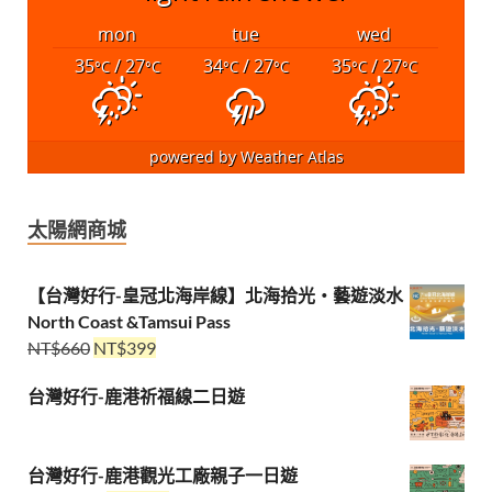
mon
tue
wed
35
/ 27
34
/ 27
35
/ 27
°C
°C
°C
°C
°C
°C
powered by
Weather Atlas
太陽網商城
【台灣好行-皇冠北海岸線】北海拾光・藝遊淡水
North Coast &Tamsui Pass
NT$
660
NT$
399
台灣好行-鹿港祈福線二日遊
台灣好行-鹿港觀光工廠親子一日遊