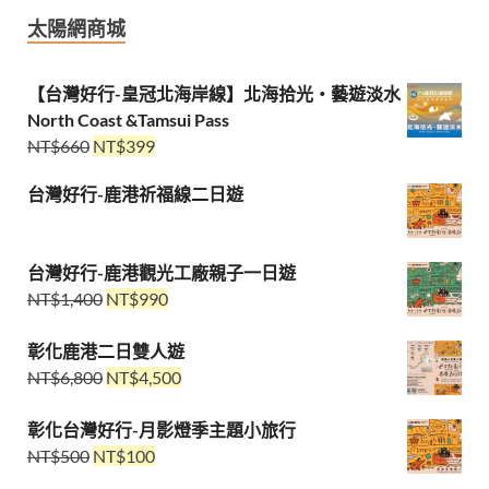
太陽網商城
【台灣好行-皇冠北海岸線】北海拾光・藝遊淡水
North Coast &Tamsui Pass
NT$
660
NT$
399
台灣好行-鹿港祈福線二日遊
台灣好行-鹿港觀光工廠親子一日遊
NT$
1,400
NT$
990
彰化鹿港二日雙人遊
NT$
6,800
NT$
4,500
彰化台灣好行-月影燈季主題小旅行
NT$
500
NT$
100