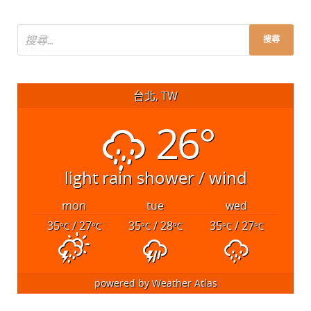
台北, TW
26°
light rain shower / wind
mon
tue
wed
35
/ 27
35
/ 28
35
/ 27
°C
°C
°C
°C
°C
°C
powered by
Weather Atlas