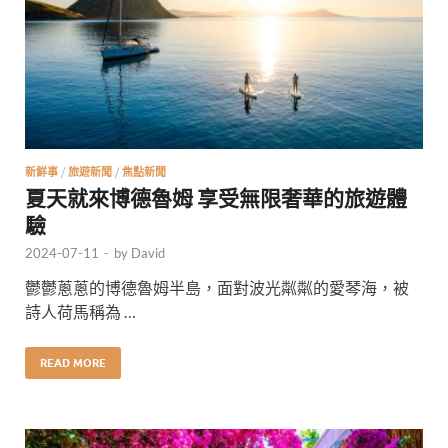
新鮮事
/
旅遊新聞
/
焦點新聞
夏天就來博德魯姆 享受無限奢華的旅遊體
驗
2024-07-11
-
by
David
鬱鬱蔥蔥的博德魯姆半島，面對波光粼粼的愛琴海，被
詩人荷馬稱為 …
READ MORE