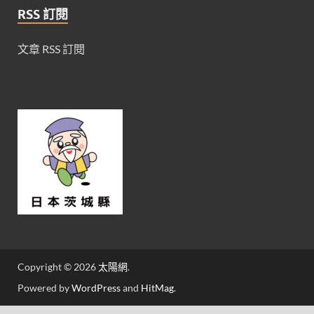
RSS 訂閱
文章 RSS 訂閱
Copyright © 2026
太陽網
.
Powered by
WordPress
and
HitMag
.