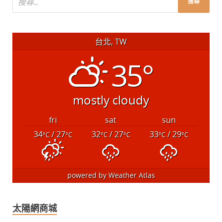
台北, TW
35°
mostly cloudy
fri
sat
sun
34
/ 27
32
/ 27
33
/ 29
°C
°C
°C
°C
°C
°C
powered by
Weather Atlas
太陽網商城