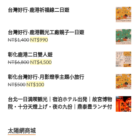
台灣好行-鹿港祈福線二日遊
台灣好行-鹿港觀光工廠親子一日遊
NT$
1,400
NT$
990
彰化鹿港二日雙人遊
NT$
6,800
NT$
4,500
彰化台灣好行-月影燈季主題小旅行
NT$
500
NT$
100
台北一日満喫観光｜宿泊ホテル出発｜故宮博物
院・十分天燈上げ・夜の九份｜鼎泰豊ランチ付
太陽網商城