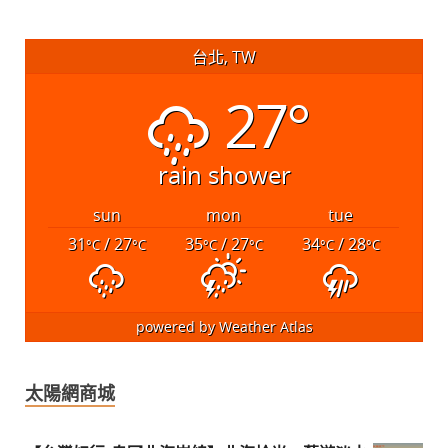
台北, TW
27°
rain shower
sun
mon
tue
31
/ 27
35
/ 27
34
/ 28
°C
°C
°C
°C
°C
°C
powered by
Weather Atlas
太陽網商城