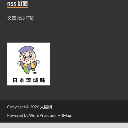
RSS 訂閱
文章 RSS 訂閱
Copyright © 2026
太陽網
.
Powered by
WordPress
and
HitMag
.