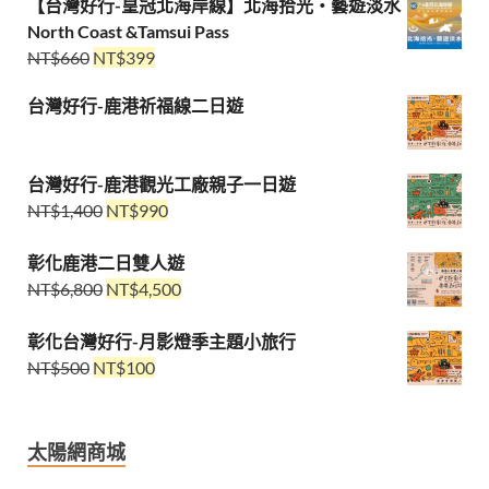
【台灣好行-皇冠北海岸線】北海拾光・藝遊淡水
North Coast &Tamsui Pass
NT$
660
NT$
399
台灣好行-鹿港祈福線二日遊
台灣好行-鹿港觀光工廠親子一日遊
NT$
1,400
NT$
990
彰化鹿港二日雙人遊
NT$
6,800
NT$
4,500
彰化台灣好行-月影燈季主題小旅行
NT$
500
NT$
100
太陽網商城