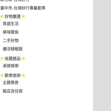
臺中市-台灣好行專屬套票
好物嚴選
質感生活
美味關係
二手好物
優活睡眠館
收藏選品
桌遊娛樂
歡樂旅遊
主題票券
飯店及住宿