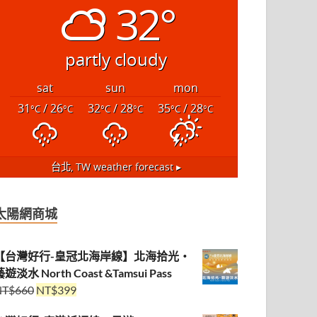
32°
partly cloudy
sat
sun
mon
31
/ 26
32
/ 28
35
/ 28
°C
°C
°C
°C
°C
°C
台北, TW
weather forecast ▸
太陽網商城
【台灣好行-皇冠北海岸線】北海拾光・
遊淡水 North Coast &Tamsui Pass
NT$
660
NT$
399