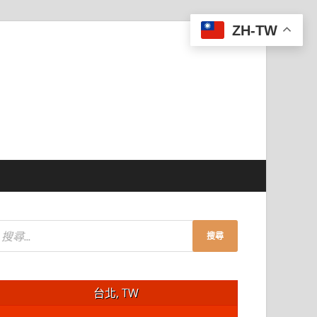
ZH-TW
台北, TW