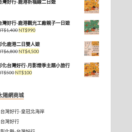
台灣好行-鹿港祈福線二日遊
台灣好行-鹿港觀光工廠親子一日遊
NT$
1,400
NT$
990
彰化鹿港二日雙人遊
NT$
6,800
NT$
4,500
彰化台灣好行-月影燈季主題小旅行
NT$
500
NT$
100
太陽網商城
台灣好行-皇冠北海岸
台灣好行
彰化縣-台灣好行