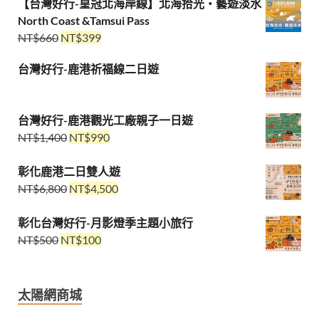
【台灣好行-皇冠北海岸線】北海拾光・藝遊淡水
North Coast &Tamsui Pass
NT$
660
NT$
399
台灣好行-鹿港祈福線二日遊
台灣好行-鹿港觀光工廠親子一日遊
NT$
1,400
NT$
990
彰化鹿港二日雙人遊
NT$
6,800
NT$
4,500
彰化台灣好行-月影燈季主題小旅行
NT$
500
NT$
100
太陽網商城