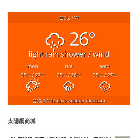
台北, TW
26°
light rain shower / wind
mon
tue
wed
35
/ 27
35
/ 28
35
/ 27
°C
°C
°C
°C
°C
°C
台北, TW
10 days weather forecast ▸
太陽網商城