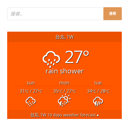
台北, TW
27°
rain shower
sun
mon
tue
31
/ 27
35
/ 27
34
/ 28
°C
°C
°C
°C
°C
°C
台北, TW
10 days weather forecast ▸