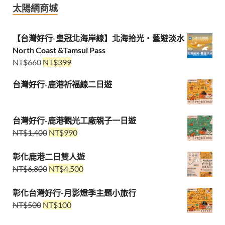
太陽網商城
【台灣好行-皇冠北海岸線】北海拾光・藝遊淡水
North Coast &Tamsui Pass
NT$
660
NT$
399
台灣好行-鹿港祈福線二日遊
台灣好行-鹿港觀光工廠親子一日遊
NT$
1,400
NT$
990
彰化鹿港二日雙人遊
NT$
6,800
NT$
4,500
彰化台灣好行-月影燈季主題小旅行
NT$
500
NT$
100