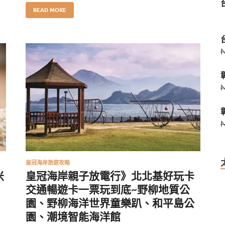
READ MORE
皇冠海岸旅遊攻略
米
皇冠海岸親子放電行》北北基好玩卡
交通暢遊卡一票玩到底~野柳地質公
園、野柳海洋世界童樂趴、和平島公
園、潮境智能海洋館