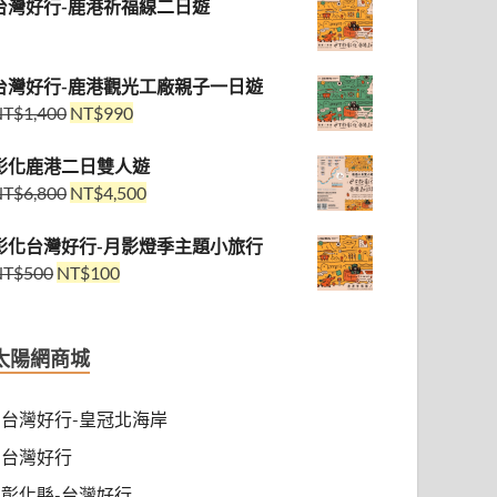
台灣好行-鹿港祈福線二日遊
台灣好行-鹿港觀光工廠親子一日遊
NT$
1,400
NT$
990
彰化鹿港二日雙人遊
NT$
6,800
NT$
4,500
彰化台灣好行-月影燈季主題小旅行
NT$
500
NT$
100
太陽網商城
台灣好行-皇冠北海岸
台灣好行
彰化縣-台灣好行