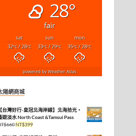
28°
fair
sat
sun
mon
32
/ 28
33
/ 29
35
/ 28
°C
°C
°C
°C
°C
°C
powered by
Weather Atlas
太陽網商城
【台灣好行-皇冠北海岸線】北海拾光・
遊淡水 North Coast &Tamsui Pass
NT$
660
NT$
399