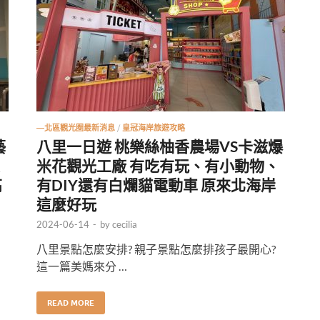
—北區觀光圈最新消息
/
皇冠海岸旅遊攻略
藝
八里一日遊 桃樂絲柚香農場VS卡滋爆
米花觀光工廠 有吃有玩、有小動物、
高
有DIY還有白爛貓電動車 原來北海岸
這麼好玩
2024-06-14
-
by
cecilia
八里景點怎麼安排? 親子景點怎麼排孩子最開心?
這一篇美媽來分 …
READ MORE