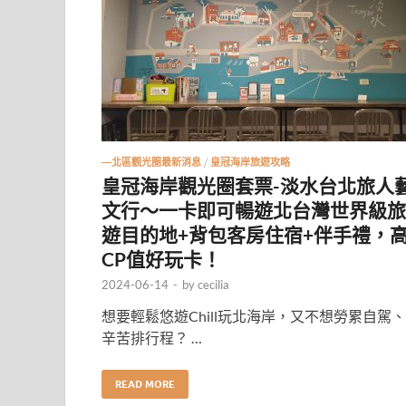
—北區觀光圈最新消息
/
皇冠海岸旅遊攻略
皇冠海岸觀光圈套票-淡水台北旅人
文行〜一卡即可暢遊北台灣世界級旅
遊目的地+背包客房住宿+伴手禮，
CP值好玩卡！
2024-06-14
-
by
cecilia
想要輕鬆悠遊Chill玩北海岸，又不想勞累自駕、
辛苦排行程？ …
READ MORE