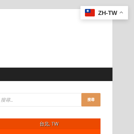
ZH-TW
台北, TW