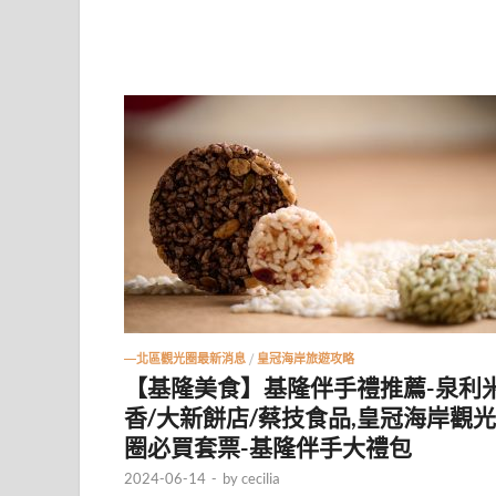
—北區觀光圈最新消息
/
皇冠海岸旅遊攻略
【基隆美食】基隆伴手禮推薦-泉利
香/大新餅店/蔡技食品,皇冠海岸觀光
圈必買套票-基隆伴手大禮包
2024-06-14
-
by
cecilia