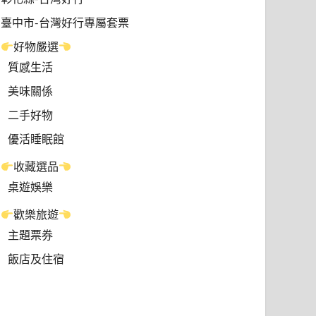
臺中市-台灣好行專屬套票
好物嚴選
質感生活
美味關係
二手好物
優活睡眠館
收藏選品
桌遊娛樂
歡樂旅遊
主題票券
飯店及住宿