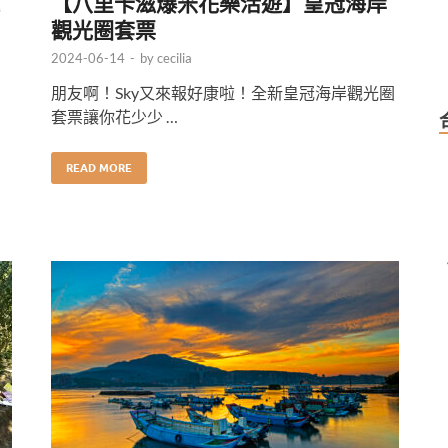
【八里卡滋爆米花樂活遊】皇冠海岸
觀光圈套票
2024-06-14
-
by
cecilia
朋友啊！Sky又來報好康啦！全新皇冠海岸觀光圈
套票讓你花少少 …
READ MORE