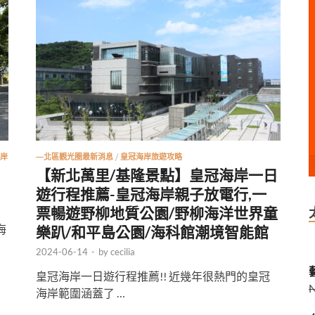
岸
—北區觀光圈最新消息
/
皇冠海岸旅遊攻略
【新北萬里/基隆景點】皇冠海岸一日
遊行程推薦-皇冠海岸親子放電行,一
票暢遊野柳地質公園/野柳海洋世界童
海
樂趴/和平島公園/海科館潮境智能館
2024-06-14
-
by
cecilia
藝
皇冠海岸一日遊行程推薦!! 近幾年很熱門的皇冠
海岸範圍涵蓋了 …