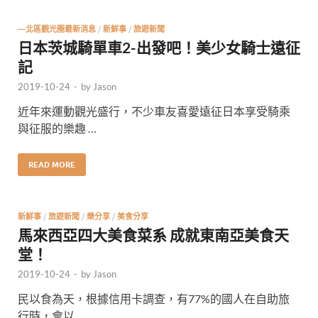
—北區觀光圈最新消息
/
新鮮事
/
旅遊新聞
日本茨城騎單車2-出發吧！美少女騎士遠征
記
2019-10-24
-
by
Jason
近年來運動觀光盛行，不少車友喜愛遠征日本享受騎乘
與征服的樂趣 …
READ MORE
新鮮事
/
旅遊新聞
/
樂分享
/
美食分享
馬來西亞四大美食菜系 成就東南亞美食天
堂！
2019-10-24
-
by
Jason
民以食為天，根據信用卡調查，有77%的國人在自助旅
行時，會以 …