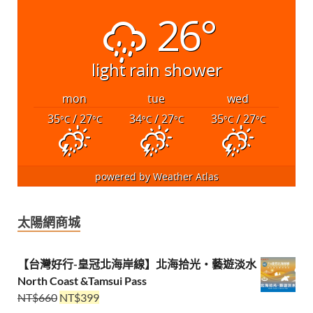
26°
light rain shower
mon
tue
wed
35
/ 27
34
/ 27
35
/ 27
°C
°C
°C
°C
°C
°C
powered by
Weather Atlas
太陽網商城
【台灣好行-皇冠北海岸線】北海拾光・藝遊淡水
North Coast &Tamsui Pass
NT$
660
NT$
399