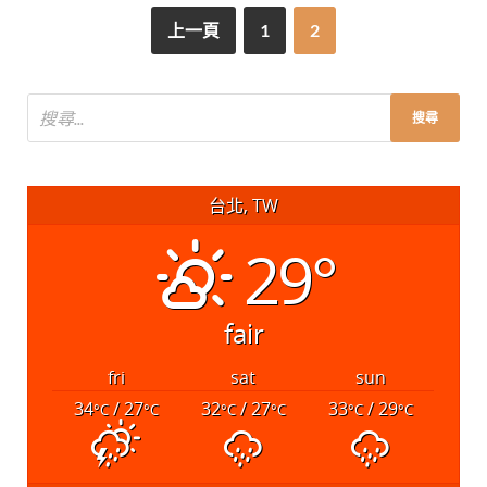
上一頁
1
2
台北, TW
29°
fair
fri
sat
sun
34
/ 27
32
/ 27
33
/ 29
°C
°C
°C
°C
°C
°C