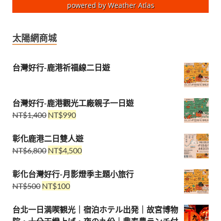
powered by
Weather Atlas
太陽網商城
台灣好行-鹿港祈福線二日遊
台灣好行-鹿港觀光工廠親子一日遊
NT$
1,400
NT$
990
彰化鹿港二日雙人遊
NT$
6,800
NT$
4,500
彰化台灣好行-月影燈季主題小旅行
NT$
500
NT$
100
台北一日満喫観光｜宿泊ホテル出発｜故宮博物