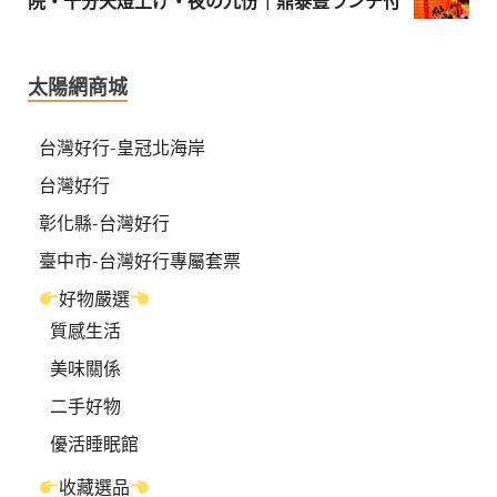
院・十分天燈上げ・夜の九份｜鼎泰豊ランチ付
太陽網商城
台灣好行-皇冠北海岸
台灣好行
彰化縣-台灣好行
臺中市-台灣好行專屬套票
好物嚴選
質感生活
美味關係
二手好物
優活睡眠館
收藏選品