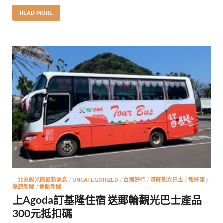
READ MORE
—北區觀光圈最新消息
/
UNCATEGORIZED
/
台灣好行
/
基隆觀光巴士
/
報好康
/
旅遊新聞
/
焦點新聞
上Agoda訂基隆住宿 送郵輪觀光巴士產品
300元抵扣碼