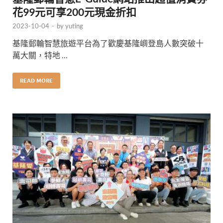
花99元可享200元現金折扣
2023-10-04
-
by
yuting
基隆郵輪智慧旅遊平台為了歡慶基隆嶼登島人數突破十
萬大關，特地 …
READ MORE