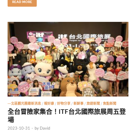
READ MORE
—北區觀光圈最新消息
/
報好康
/
好物分享
/
新鮮事
/
旅遊新聞
/
焦點新聞
全台冒險家集合！ITF台北國際旅展周五登
場
2023-10-31
-
by
David