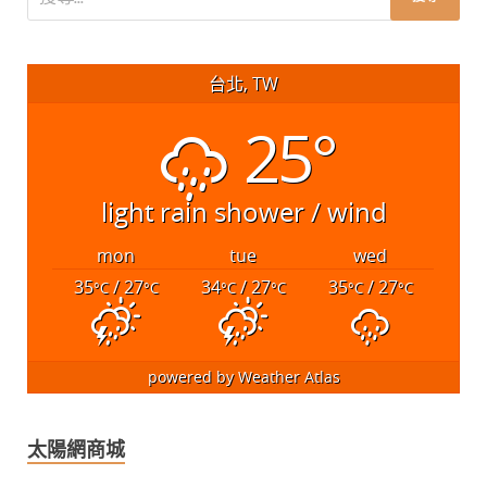
台北, TW
25°
light rain shower / wind
mon
tue
wed
35
/ 27
34
/ 27
35
/ 27
°C
°C
°C
°C
°C
°C
powered by
Weather Atlas
太陽網商城