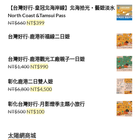
【台灣好行-皇冠北海岸線】北海拾光・藝遊淡水
North Coast &Tamsui Pass
NT$
660
NT$
399
台灣好行-鹿港祈福線二日遊
台灣好行-鹿港觀光工廠親子一日遊
NT$
1,400
NT$
990
彰化鹿港二日雙人遊
NT$
6,800
NT$
4,500
彰化台灣好行-月影燈季主題小旅行
NT$
500
NT$
100
太陽網商城