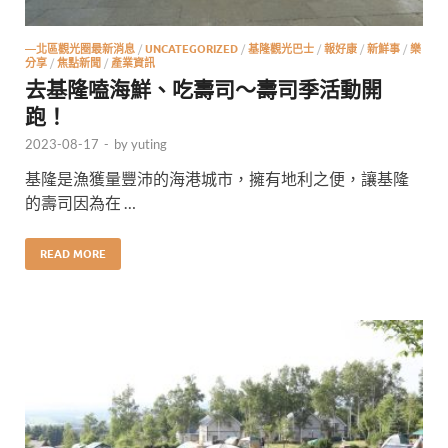
—北區觀光圈最新消息
/
UNCATEGORIZED
/
基隆觀光巴士
/
報好康
/
新鮮事
/
樂
分享
/
焦點新聞
/
產業資訊
去基隆嗑海鮮、吃壽司～壽司季活動開
跑！
2023-08-17
-
by
yuting
基隆是漁獲量豐沛的海港城市，擁有地利之便，讓基隆
的壽司因為在 …
READ MORE