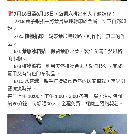
7月18日至8月15日，每週六
推出五大主題課程：
7/18 葉子銀拓
－將葉片紋理轉印於金屬，留下自然印
記。
7/25 植物拓印
－觀察葉形與紋路，創作獨一無二的作
品。
8/1 葉脈冰箱貼
－保留葉脈之美，製作充滿自然風格
的小物。
8/8 植物染布
－利用天然植物色素與紮染技法，完成
實用又有特色的布製品。
8/15 水苔球
－親手打造綠意盎然的居家植栽，享受園
藝療癒時光。
每日上午
10:00
、下午
1:00
、
3:00
各有一場，活動時間
約90分鐘，每場限30人，全程免費，採線上預約報名。