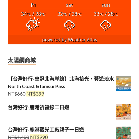
fri
sat
sun
34
/ 28
32
/ 28
33
/ 28
°C
°C
°C
°C
°C
°C
powered by
Weather Atlas
太陽網商城
【台灣好行-皇冠北海岸線】北海拾光・藝遊淡水
North Coast &Tamsui Pass
NT$
660
NT$
399
台灣好行-鹿港祈福線二日遊
台灣好行-鹿港觀光工廠親子一日遊
NT$
1,400
NT$
990