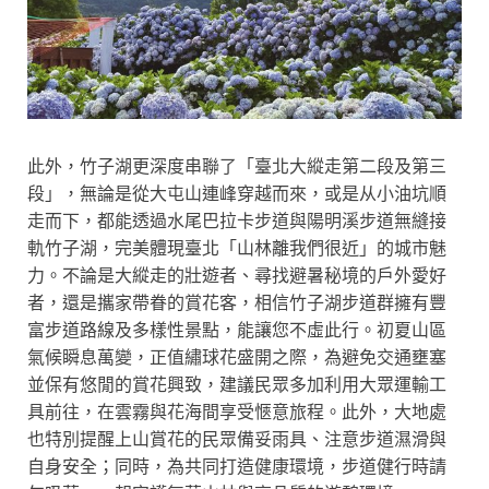
此外，竹子湖更深度串聯了「臺北大縱走第二段及第三
段」，無論是從大屯山連峰穿越而來，或是从小油坑順
走而下，都能透過水尾巴拉卡步道與陽明溪步道無縫接
軌竹子湖，完美體現臺北「山林離我們很近」的城市魅
力。不論是大縱走的壯遊者、尋找避暑秘境的戶外愛好
者，還是攜家帶眷的賞花客，相信竹子湖步道群擁有豐
富步道路線及多樣性景點，能讓您不虛此行。初夏山區
氣候瞬息萬變，正值繡球花盛開之際，為避免交通壅塞
並保有悠閒的賞花興致，建議民眾多加利用大眾運輸工
具前往，在雲霧與花海間享受愜意旅程。此外，大地處
也特別提醒上山賞花的民眾備妥雨具、注意步道濕滑與
自身安全；同時，為共同打造健康環境，步道健行時請