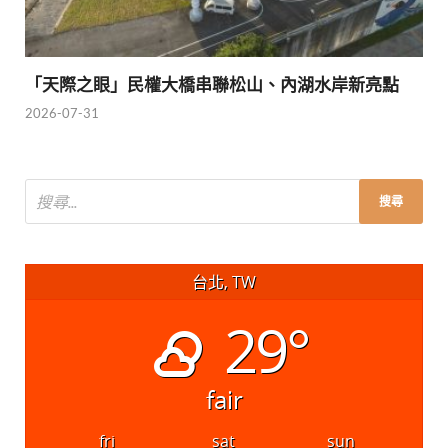
「天際之眼」民權大橋串聯松山、內湖水岸新亮點
2026-07-31
台北, TW
29°
fair
fri
sat
sun