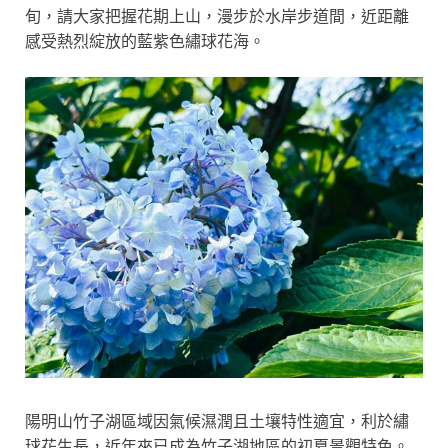
旬，請大家把握花期上山，漫步於水岸步道間，近距離
感受熱烈綻放的藍紫色繡球花海。
陽明山竹子湖區域因氣候濕潤且土壤特性適宜，利於繡
球花生長，近年來已成為竹子湖地區的初夏景觀特色。