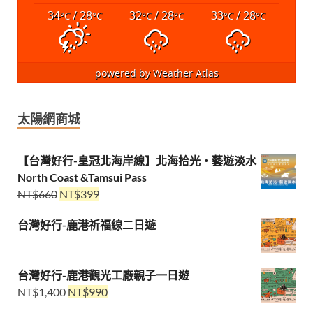
34
/ 28
32
/ 28
33
/ 28
°C
°C
°C
°C
°C
°C
powered by
Weather Atlas
太陽網商城
【台灣好行-皇冠北海岸線】北海拾光・藝遊淡水
North Coast &Tamsui Pass
NT$
660
NT$
399
台灣好行-鹿港祈福線二日遊
台灣好行-鹿港觀光工廠親子一日遊
NT$
1,400
NT$
990