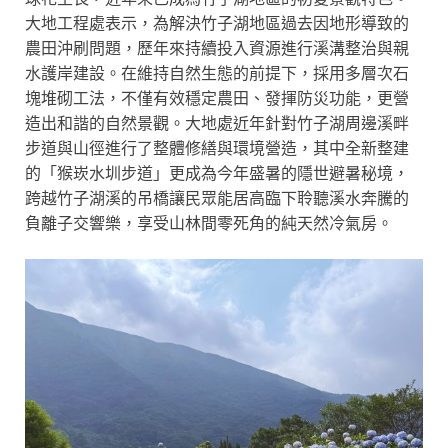
大地工程處表示，為解決竹子湖地區過去因地形導致的
農田沖刷問題，歷年來持續投入資源進行溪溝整治與親
水護岸建設。在維持自然生態的前提下，採用多層次石
塊堆砌工法，不僅有效穩定農田、發揮防災功能，更營
造出和諧的自然景觀。大地處近年針對竹子湖周邊溪畔
步道與山徑進行了整體修繕與環境營造，其中全新整建
的「猴崁水圳步道」更成為今年盛暑的隱世避暑秘境，
跨越竹子湖溪的吊橋讓民眾能居高臨下聆聽溪水奔騰的
負離子交響樂，享受山林間零死角的純天然冷氣房。