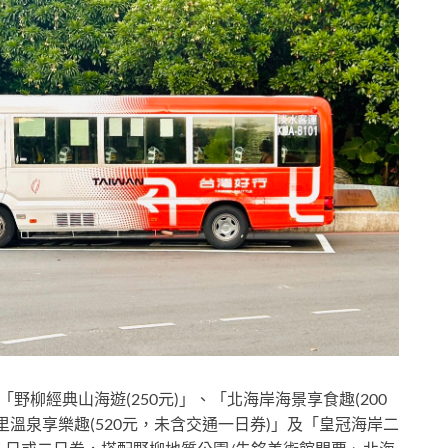
「野柳經典山海遊(250元)」、「北海岸海景享食趣(200
萬里溫泉享樂趣(520元，未含交通一日券)」及「皇冠海岸二