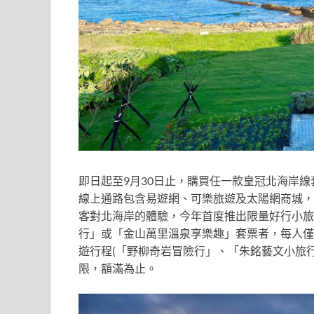
即日起至9月30日止，購買任一款皇冠北海岸
線上通路包含易遊網、可樂旅遊及太陽網商城，所
客對北海岸的體驗，今年首度推出限量好行小旅
行」或「金山萬里溫泉享樂趣」套票者，每人僅需
遊行程(「野柳奇岩冒險行」、「朱銘藝文小旅
限，額滿為止。