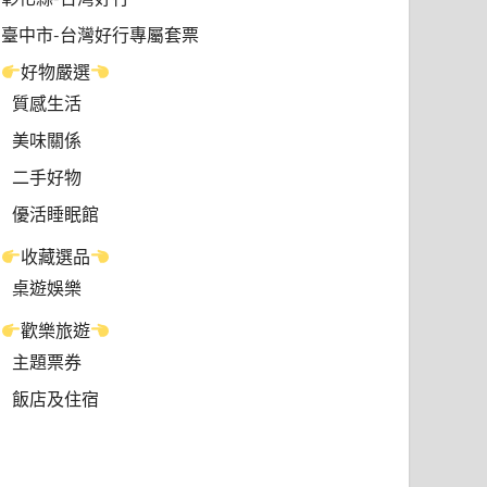
臺中市-台灣好行專屬套票
好物嚴選
質感生活
美味關係
二手好物
優活睡眠館
收藏選品
桌遊娛樂
歡樂旅遊
主題票券
飯店及住宿