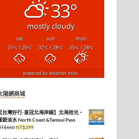
33°
mostly cloudy
sat
sun
mon
31
/ 26
32
/ 28
35
/ 28
°C
°C
°C
°C
°C
°C
powered by
Weather Atlas
太陽網商城
【台灣好行-皇冠北海岸線】北海拾光・
遊淡水 North Coast &Tamsui Pass
NT$
660
NT$
399