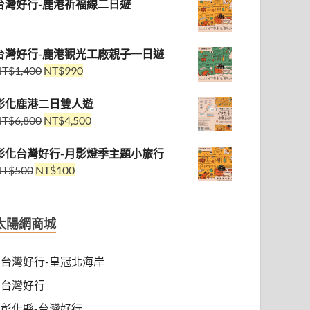
台灣好行-鹿港祈福線二日遊
台灣好行-鹿港觀光工廠親子一日遊
NT$
1,400
NT$
990
彰化鹿港二日雙人遊
NT$
6,800
NT$
4,500
彰化台灣好行-月影燈季主題小旅行
NT$
500
NT$
100
太陽網商城
台灣好行-皇冠北海岸
台灣好行
彰化縣-台灣好行