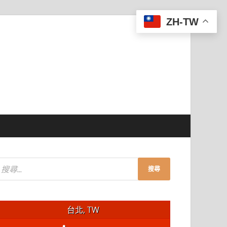
ZH-TW
台北, TW