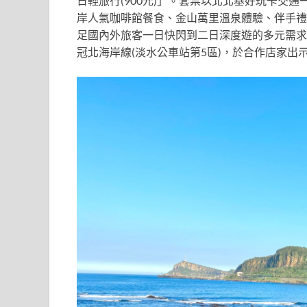
日輕旅行(900元)」。套票以北北基好玩卡交
岸人氣咖啡館餐食、金山萬里溫泉體驗、伴手禮
足國內外旅客一日快閃到二日深度遊的多元需求
冠北海岸線(淡水公車站第5區)，於合作店家出