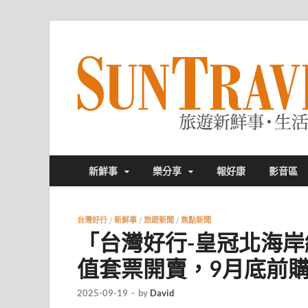
新鮮事
樂分享
報好康
影音區
台灣好行
/
新鮮事
/
旅遊新聞
/
焦點新聞
「台灣好行-皇冠北海岸線
值套票開賣，9月底前
2025-09-19
-
by
David