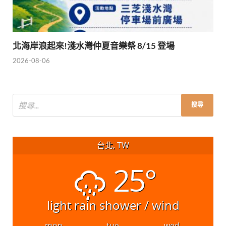
北海岸浪起來!淺水灣仲夏音樂祭 8/15 登場
2026-08-06
台北, TW
25°
light rain shower / wind
mon
tue
wed