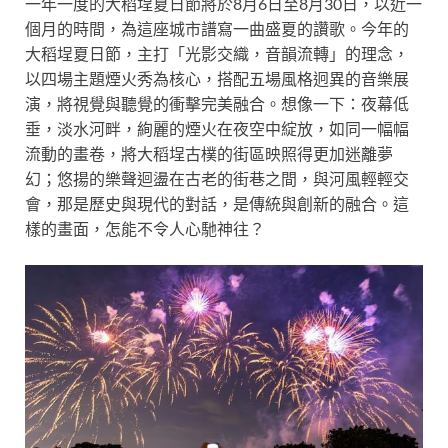
一年一度的大稻埕夏日節將於8月6日至8月30日，以近一
個月的時間，為這座城市譜寫一曲盛夏的讚歌。今年的
大稻埕夏日節，主打「光影交織，音韻流轉」的理念，
以四場主題煙火秀為核心，搭配五場風格迥異的音樂展
演，將視覺與聽覺的衝擊完美融合。想像一下：夜幕低
垂，淡水河畔，絢麗的煙火在夜空中綻放，如同一幅幅
流動的畫卷，將大稻埕古樸的街區映照得更加迷離夢
幻；悠揚的樂聲迴盪在古老的街巷之間，與河風輕輕交
會，那是歷史與現代的對話，是傳統與創新的融合。這
樣的畫面，怎能不令人心馳神往？