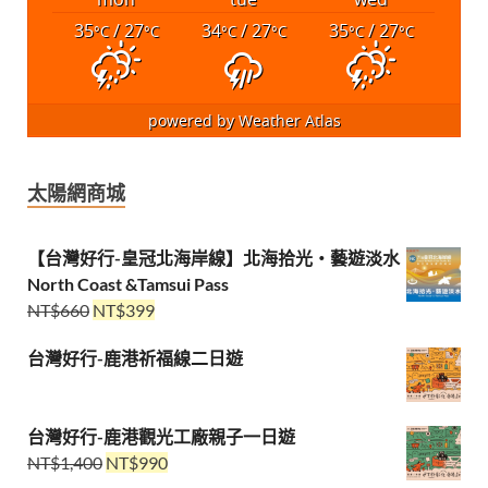
35
/ 27
34
/ 27
35
/ 27
°C
°C
°C
°C
°C
°C
powered by
Weather Atlas
太陽網商城
【台灣好行-皇冠北海岸線】北海拾光・藝遊淡水
North Coast &Tamsui Pass
NT$
660
NT$
399
台灣好行-鹿港祈福線二日遊
台灣好行-鹿港觀光工廠親子一日遊
NT$
1,400
NT$
990