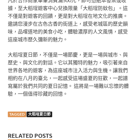
凡於合作商家單筆消費滿500元，即可憑紙本發票或收
據，至大稻埕遊客中心兌換限量「大稻埕防蚊包」。這
不僅是對遊客的回饋，更是對大稻埕在地文化的推廣。
邀請您漫步在古色古香的街道上，感受老城區的歷史韻
味，品嚐道地的美食小吃，體驗濃厚的人文風情，感受
這座城市歷久彌新的魅力。
大稻埕夏日節，不僅是一場節慶，更是一場與城市、與
歷史、與文化的對話。它以其獨特的魅力，吸引著來自
世界各地的遊客，為這座城市注入活力與生機。讓我們
相約在八月的臺北，一起感受這場盛夏的狂歡，一起譜
寫屬於我們共同的夏日記憶。 這將是一場難以忘懷的體
驗，一個值得珍藏的回憶。
TAGGED
大稻埕夏日節
RELATED POSTS