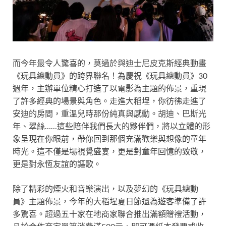
而今年最令人驚喜的，莫過於與迪士尼皮克斯經典動畫
《玩具總動員》的跨界聯名！為慶祝《玩具總動員》30
週年，主辦單位精心打造了以電影為主題的佈景，重現
了許多經典的場景與角色。走進大稻埕，你彷彿走進了
安迪的房間，重溫兒時那份純真與感動。胡迪、巴斯光
年、翠絲……這些陪伴我們長大的夥伴們，將以立體的形
象呈現在你眼前，帶你回到那個充滿歡樂與想像的童年
時光。這不僅是場視覺盛宴，更是對童年回憶的致敬，
更是對永恆友誼的謳歌。
除了精彩的煙火和音樂演出，以及夢幻的《玩具總動
員》主題佈景，今年的大稻埕夏日節還為遊客準備了許
多驚喜。超過五十家在地商家聯合推出滿額贈禮活動，