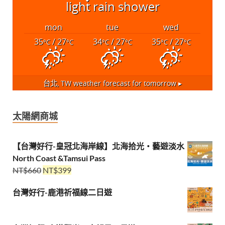
light rain shower
mon
tue
wed
35
/ 27
34
/ 27
35
/ 27
°C
°C
°C
°C
°C
°C
台北, TW
weather forecast for tomorrow ▸
太陽網商城
【台灣好行-皇冠北海岸線】北海拾光・藝遊淡水
North Coast &Tamsui Pass
NT$
660
NT$
399
台灣好行-鹿港祈福線二日遊