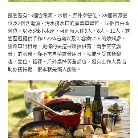
露營區有15個含電源・水道・野外卓營位、39個電源營
位及2個含電源・汚水排水口的露營車營位、16個自由區
營位，以及6棟小木屋，可同時入住5人、8人、11人。露
營區還提供手作PIZZA石窯以及可容納20人的燒烤處、
腳踏車出租等，更棒的是這裡還提供有「兩手空空露
營」的服務，你不需自帶露營用具，就能享受露營樂
趣，營位、帳篷、戶外桌椅等全都包，還有工作人員協
助你搭帳棚，根本就是懶人露營。