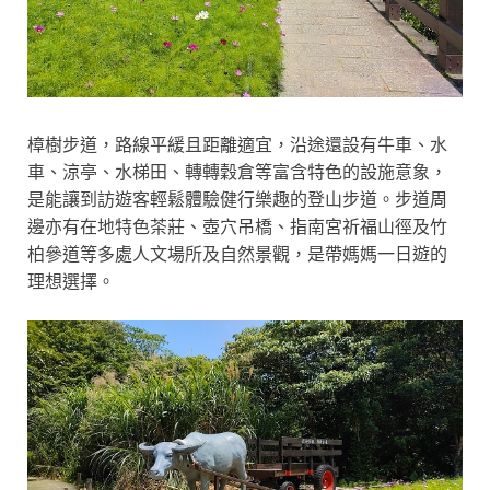
樟樹步道，路線平緩且距離適宜，沿途還設有牛車、水
車、涼亭、水梯田、轉轉穀倉等富含特色的設施意象，
是能讓到訪遊客輕鬆體驗健行樂趣的登山步道。步道周
邊亦有在地特色茶莊、壺穴吊橋、指南宮祈福山徑及竹
柏參道等多處人文場所及自然景觀，
是
帶媽媽一日遊的
理想選擇。