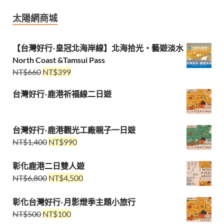
太陽網商城
【台灣好行-皇冠北海岸線】北海拾光・藝遊淡水
North Coast &Tamsui Pass
NT$
660
NT$
399
台灣好行-鹿港祈福線二日遊
台灣好行-鹿港觀光工廠親子一日遊
NT$
1,400
NT$
990
彰化鹿港二日雙人遊
NT$
6,800
NT$
4,500
彰化台灣好行-月影燈季主題小旅行
NT$
500
NT$
100