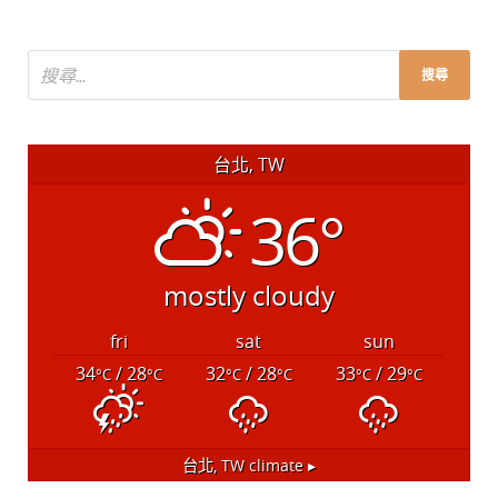
台北, TW
36°
mostly cloudy
fri
sat
sun
34
/ 28
32
/ 28
33
/ 29
°C
°C
°C
°C
°C
°C
台北, TW
climate ▸