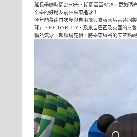
延長舉辦時間為60天，期間至
至8/28，更
加碼
全臺的好朋友前來臺東追球！
今年開幕由首次參與自由飛與
臺東天后宮共同製
球」
、HELLO KITTY、及來自巴西及英國
顆熱氣球
一起繽紛亮相
，將臺東縱谷的天空點綴