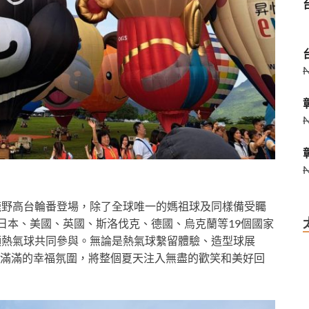
鹿野高台輪番登場，除了全球唯一的媽祖球及同樣備受矚
請來自日本、美國、英國、斯洛伐克、德國、烏克蘭等19個國家
顆熱氣球共同參與。無論是熱氣球繫留體驗、造型球展
滿滿的幸福氛圍，將整個夏天注入無盡的歡笑和美好回