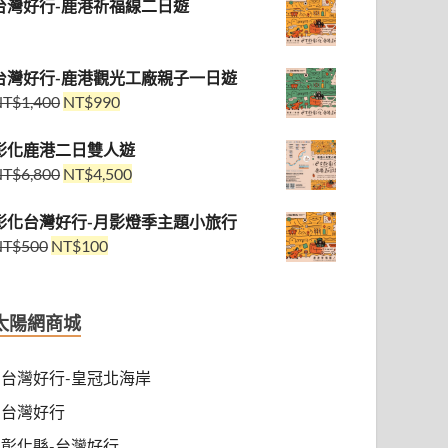
台灣好行-鹿港祈福線二日遊
台灣好行-鹿港觀光工廠親子一日遊
NT$
1,400
NT$
990
彰化鹿港二日雙人遊
NT$
6,800
NT$
4,500
彰化台灣好行-月影燈季主題小旅行
NT$
500
NT$
100
太陽網商城
台灣好行-皇冠北海岸
台灣好行
彰化縣-台灣好行