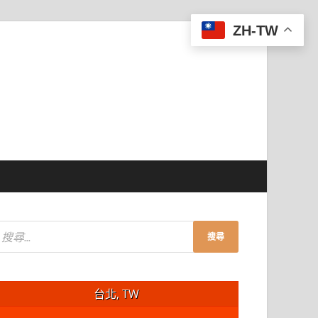
ZH-TW
台北, TW