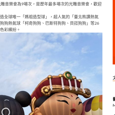
光雕音樂會為9場次，是
歷年最多場次的光雕音樂會，歡迎
造全球唯一「媽祖造型球」，超人氣的「臺北熊讚熱氣
的三隻狗狗熱氣球「柯奇狗狗、巴斯特狗狗、貝菈狗狗」等26
色彩繽紛。
藝