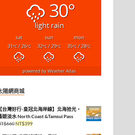
30°
light rain
sat
sun
mon
31
/ 26
32
/ 29
35
/ 28
°C
°C
°C
°C
°C
°C
powered by
Weather Atlas
太陽網商城
【台灣好行-皇冠北海岸線】北海拾光・
遊淡水 North Coast &Tamsui Pass
NT$
660
NT$
399