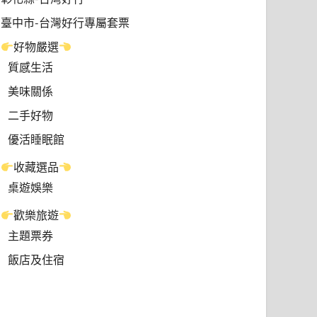
臺中市-台灣好行專屬套票
好物嚴選
質感生活
美味關係
二手好物
優活睡眠館
收藏選品
桌遊娛樂
歡樂旅遊
主題票券
飯店及住宿