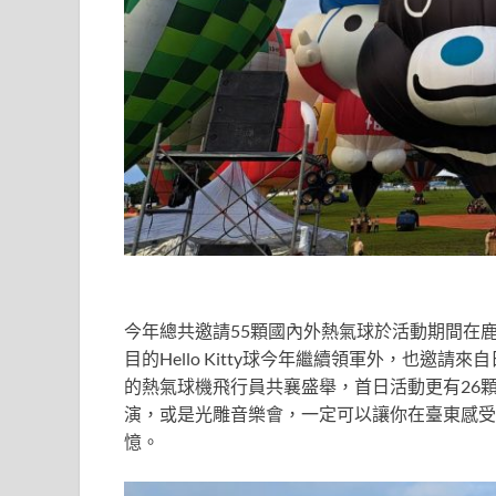
今年總共邀請55顆國內外熱氣球於活動期間在
目的Hello Kitty球今年繼續領軍外，也邀
的熱氣球機飛行員共襄盛舉，首日活動更有26
演，或是光雕音樂會，一定可以讓你在臺東感受
憶。