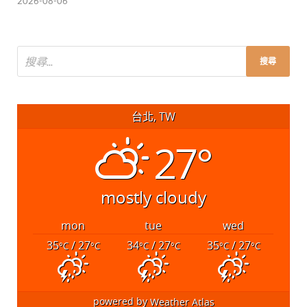
2026-08-06
台北, TW
27°
mostly cloudy
mon
tue
wed
35
/ 27
34
/ 27
35
/ 27
°C
°C
°C
°C
°C
°C
powered by
Weather Atlas