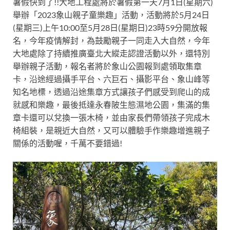
暑假快到了!!大地工程處將於暑假第一天7月1日(星期六)
舉辦「2023象山親子童樂趣」活動，活動將於5月24日
(星期三)上午10:00至5月28日(星期日)23時59分開放報
名，今年疫情解封，為鼓勵親子一同走入大自然，今年
大地處除了持續推廣臺北大縱走認證活動以外，還特別
舉辦親子活動，報名者將於象山公園報到處領取集章
卡，沿途經過攝手平台、六巨石、攝影平台、象山峰等
知名地標，透過沿途集章方式讓孩子們感受到爬山的成
就感和樂趣，最後抵達永春陂生態濕地公園，集滿的集
章卡還可以兌換一張木椅，並由家長們帶領孩子完成木
椅組裝，是親近大自然，又可以體驗手作樂趣增進親子
關係的活動喔，千萬不要錯過!