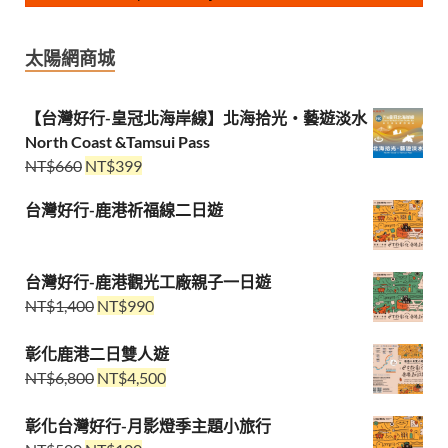
太陽網商城
【台灣好行-皇冠北海岸線】北海拾光・藝遊淡水
North Coast &Tamsui Pass
NT$
660
NT$
399
台灣好行-鹿港祈福線二日遊
台灣好行-鹿港觀光工廠親子一日遊
NT$
1,400
NT$
990
彰化鹿港二日雙人遊
NT$
6,800
NT$
4,500
彰化台灣好行-月影燈季主題小旅行