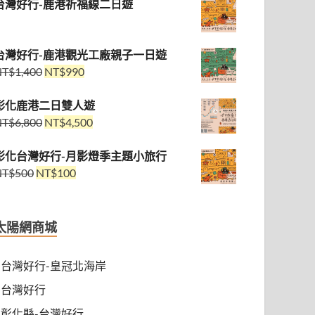
台灣好行-鹿港祈福線二日遊
台灣好行-鹿港觀光工廠親子一日遊
NT$
1,400
NT$
990
彰化鹿港二日雙人遊
NT$
6,800
NT$
4,500
彰化台灣好行-月影燈季主題小旅行
NT$
500
NT$
100
太陽網商城
台灣好行-皇冠北海岸
台灣好行
彰化縣-台灣好行