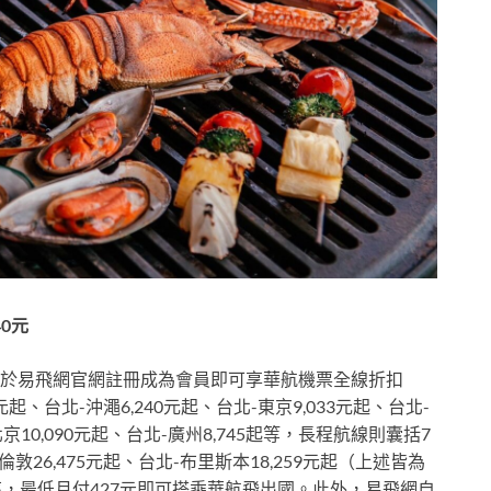
0元
於易飛網官網註冊成為會員即可享華航機票全線折扣
元起、台北-沖澠6,240元起、台北-東京9,033元起、台北-
北京10,090元起、台北-廣州8,745起等，長程航線則囊括7
倫敦26,475元起、台北-布里斯本18,259元起（上述皆為
，最低月付427元即可搭乘華航飛出國。此外，易飛網自