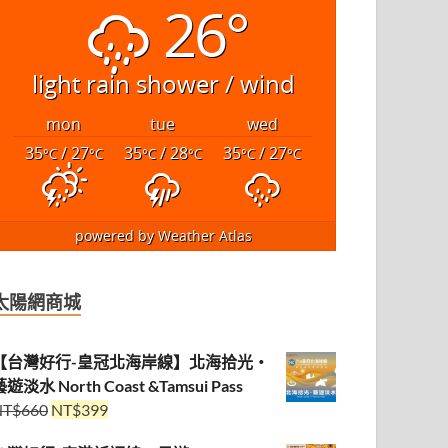
26°
light rain shower / wind
mon
tue
wed
35
/ 27
35
/ 28
35
/ 27
°C
°C
°C
°C
°C
°C
powered by
Weather Atlas
太陽網商城
【台灣好行-皇冠北海岸線】北海拾光・
遊淡水 North Coast &Tamsui Pass
NT$
660
NT$
399