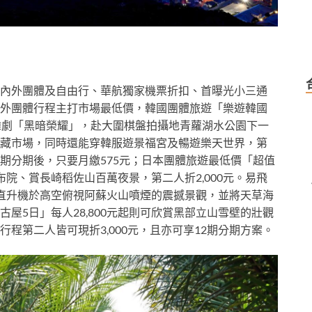
內外團體及自由行、華航獨家機票折扣、首曝光小三通
外團體行程主打市場最低價，韓國團體旅遊「樂遊韓國
超夯韓劇「黑暗榮耀」，赴大圍棋盤拍攝地青蘿湖水公園下一
藏市場，同時還能穿韓服遊景福宮及暢遊樂天世界，第
，12期分期後，只要月繳575元；日本團體旅遊最低價「超值
湯布院、賞長崎稻佐山百萬夜景，第二人折2,000元。易飛
能乘直升機於高空俯視阿蘇火山噴煙的震撼景觀，並將天草海
屋5日」每人28,800元起則可欣賞黑部立山雪壁的壯觀
程第二人皆可現折3,000元，且亦可享12期分期方案。