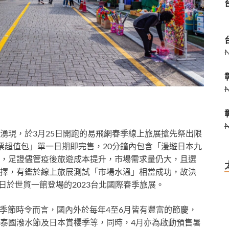
湧現，於3月25日開跑的易飛網春季線上旅展搶先祭出限
票超值包」單一日期即完售，20分鐘內包含「漫遊日本九
，足證儘管疫後旅遊成本提升，市場需求量仍大，且選
擇，有鑑於線上旅展測試「市場水溫」相當成功，故決
日於世貿一館登場的2023台北國際春季旅展。
就季節時令而言，國內外於每年4至6月皆有豐富的節慶，
泰國潑水節及日本賞櫻季等，同時，4月亦為啟動預售暑