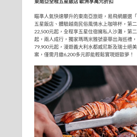
東南亞全程五星飯店 歐洲享萬元折扣
瞄準人氣快速攀升的東南亞旅遊，易飛網嚴選「五
五星飯店、體驗越南民俗風情水上咖啡杯，第二人
22,500元起，全程享五星住宿擁私人沙灘，第二人
起，兩人成行，獨家瑪瑪米雅號豪華出海巡禮，第
79,900元起，漫遊義大利水都威尼斯及瑞士絕美
案，僅需月繳6,200多元即能輕鬆實現遊歐夢！