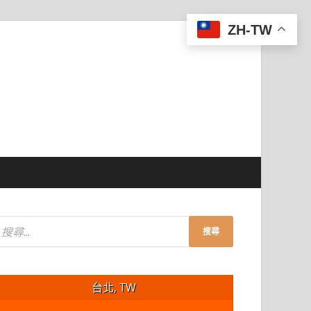
ZH-TW
台北, TW