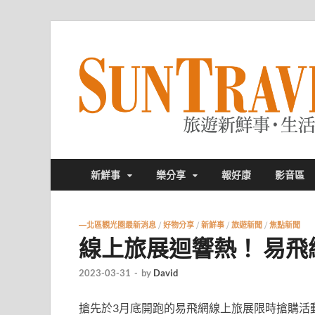
新鮮事
樂分享
報好康
影音區
—北區觀光圈最新消息
/
好物分享
/
新鮮事
/
旅遊新聞
/
焦點新聞
線上旅展迴響熱！ 易
2023-03-31
-
by
David
搶先於3月底開跑的易飛網線上旅展限時搶購活