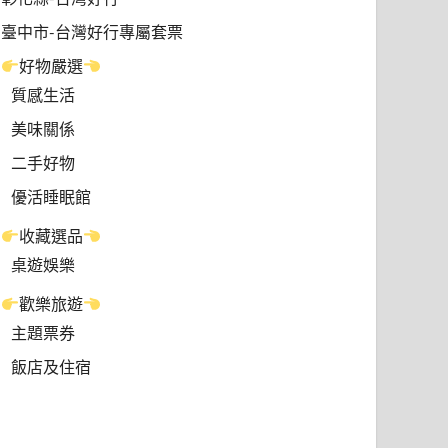
臺中市-台灣好行專屬套票
好物嚴選
質感生活
美味關係
二手好物
優活睡眠館
收藏選品
桌遊娛樂
歡樂旅遊
主題票券
飯店及住宿