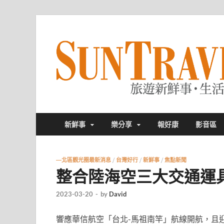
新鮮事
樂分享
報好康
影音區
—北區觀光圈最新消息
/
台灣好行
/
新鮮事
/
焦點新聞
整合陸海空三大交通運
2023-03-20
-
by
David
響應華信航空「台北-馬祖南竿」航線開航，且