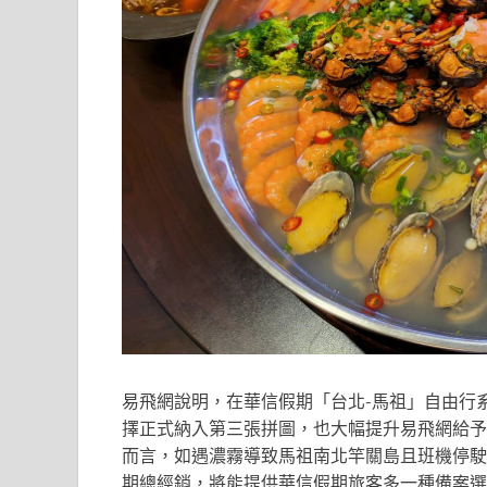
易飛網說明，在華信假期「台北-馬祖」自由行
擇正式納入第三張拼圖，也大幅提升易飛網給予
而言，如遇濃霧導致馬祖南北竿關島且班機停駛
期總經銷，將能提供華信假期旅客多一種備案選