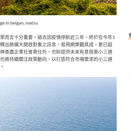
age in beigan, matsu
業而言十分重要，過去因疫情停航近三年，終於在今年1
釋出將擴大開放對象之訊息，易飛網樂觀其成，更已超
神善盡企業社會責任外，也盼提供未來有意搭乘小三通
也將持續關注政策動向，以打造符合市場需求的小三通
。