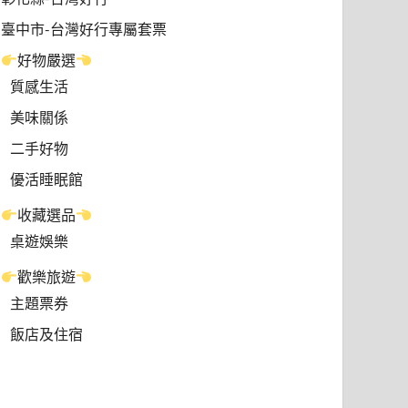
臺中市-台灣好行專屬套票
好物嚴選
質感生活
美味關係
二手好物
優活睡眠館
收藏選品
桌遊娛樂
歡樂旅遊
主題票券
飯店及住宿