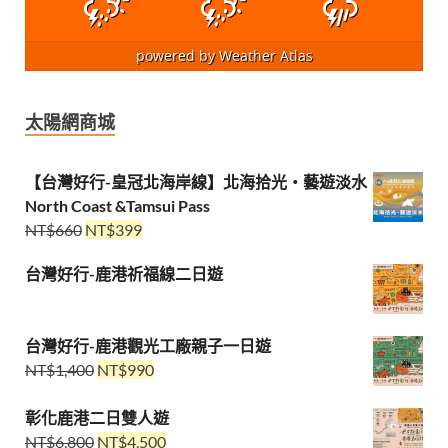
powered by
Weather Atlas
太陽網商城
【台灣好行-皇冠北海岸線】北海拾光・藝遊淡水
North Coast &Tamsui Pass
NT$
660
NT$
399
台灣好行-鹿港祈福線二日遊
台灣好行-鹿港觀光工廠親子一日遊
NT$
1,400
NT$
990
彰化鹿港二日雙人遊
NT$
6,800
NT$
4,500