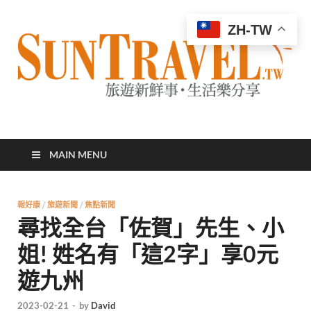
ZH-TW
太陽網
專業旅遊新聞，第一手旅遊資訊
MAIN MENU
報好康
/
旅遊新聞
/
焦點新聞
尋找全台「佐賀」先生、小
姐! 姓名有「這2字」享0元
遊九州
2023-02-21
-
by
David