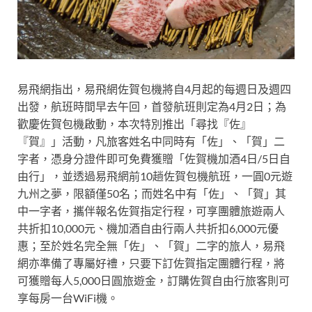
易飛網指出，易飛網佐賀包機將自4月起的每週日及週四
出發，航班時間早去午回，首發航班則定為4月2日；為
歡慶佐賀包機啟動，本次特別推出「尋找『佐』
『賀』」活動，凡旅客姓名中同時有「佐」、「賀」二
字者，憑身分證件即可免費獲贈「佐賀機加酒4日/5日自
由行」，並透過易飛網前10趟佐賀包機航班，一圓0元遊
九州之夢，限額僅50名；而姓名中有「佐」、「賀」其
中一字者，攜伴報名佐賀指定行程，可享團體旅遊兩人
共折扣10,000元、機加酒自由行兩人共折扣6,000元優
惠；至於姓名完全無「佐」、「賀」二字的旅人，易飛
網亦準備了專屬好禮，只要下訂佐賀指定團體行程，將
可獲贈每人5,000日圓旅遊金，訂購佐賀自由行旅客則可
享每房一台WiFi機。