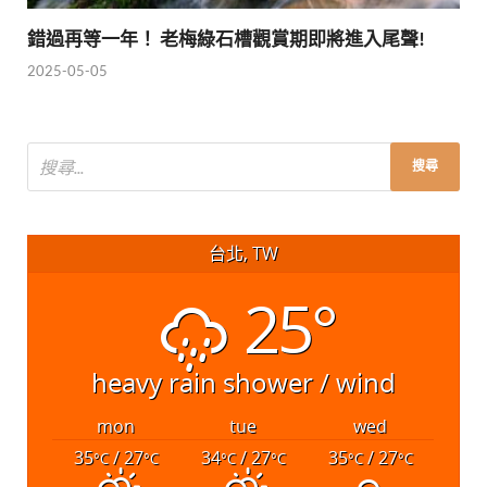
錯過再等一年！ 老梅綠石槽觀賞期即將進入尾聲!
2025-05-05
台北, TW
25°
heavy rain shower / wind
mon
tue
wed
35
/ 27
34
/ 27
35
/ 27
°C
°C
°C
°C
°C
°C