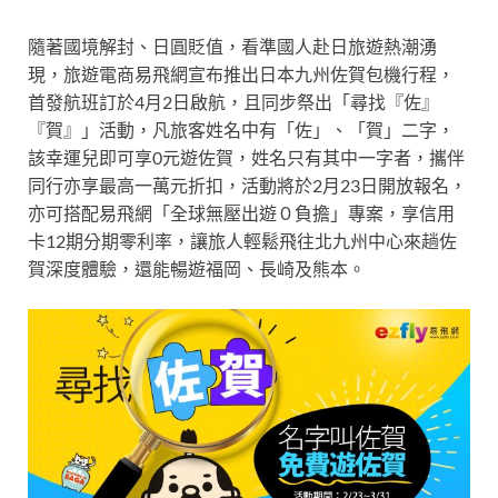
隨著國境解封、日圓貶值，看準國人赴日旅遊熱潮湧
現，旅遊電商易飛網宣布推出日本九州佐賀包機行程，
首發航班訂於4月2日啟航，且同步祭出「尋找『佐』
『賀』」活動，凡旅客姓名中有「佐」、「賀」二字，
該幸運兒即可享0元遊佐賀，姓名只有其中一字者，攜伴
同行亦享最高一萬元折扣，活動將於2月23日開放報名，
亦可搭配易飛網「全球無壓出遊０負擔」專案，享信用
卡12期分期零利率，讓旅人輕鬆飛往北九州中心來趟佐
賀深度體驗，還能暢遊福岡、長崎及熊本。