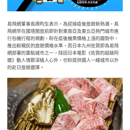
易飛網董事長周昀生表示，為迎接疫後旅遊新熱潮，易
飛網早在國境開放前即針對東南亞及東北亞熱門城市進
行包機行程的規劃，盼在疫後機票價格上漲的趨勢中，
推出較親民的旅遊價格水準，而日本九州佐賀即為易飛
網部署的重點城市之一，除因日本電影《佐賀的超級阿
嬤》動人情節深植人心外，也盼提供國人一線城市以外
的赴日旅遊選擇。