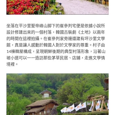
坐落在平沙里聖帝峰山脚下的崔參判宅便是依據小說所
設計修建出來的一個村落，韓國古裝劇《土地》以兩年
的時間在這裡拍攝。在崔參判家旁邊還建有坪沙里文學
館，真是讓人感動於韓國人對於文學家的尊重。村子由
14棟韓屋構成，呈現朝鮮後期的典型村落形象，沿著山
坡小道可以一一造訪那些茅草民居、店鋪，走進文學情
境裡。