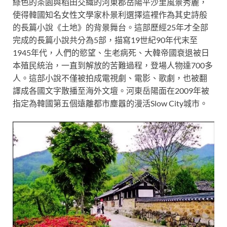
綠色的茶園與稻田交織的河東郡岳陽平沙里風景秀麗，
使得韓國知名女性文學家朴景利選擇這裡作為其史詩般
的長篇小說《土地》的背景舞台。這部歷經25年才全部
完成的長篇小說共分為5部，描寫19世紀90年代末至
1945年代，人們的慾望、生老病死、大韓帝國衰退被日
本殖民統治，一直到解放的苦難過程，登場人物達700多
人。這部小說不僅被拍成電視劇、電影、歌劇，也被翻
譯成各國文字散播至海外文壇。河東岳陽面在2009年被
指定為韓國第五個遠離都市塵囂的漫活Slow City城市。