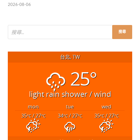
2026-08-06
台北, TW
25°
light rain shower / wind
mon
tue
wed
35
/ 27
34
/ 27
35
/ 27
°C
°C
°C
°C
°C
°C