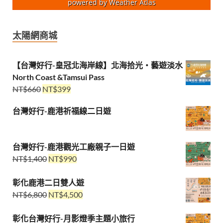
powered by
Weather Atlas
太陽網商城
【台灣好行-皇冠北海岸線】北海拾光・藝遊淡水
North Coast &Tamsui Pass
NT$
660
NT$
399
台灣好行-鹿港祈福線二日遊
台灣好行-鹿港觀光工廠親子一日遊
NT$
1,400
NT$
990
彰化鹿港二日雙人遊
NT$
6,800
NT$
4,500
彰化台灣好行-月影燈季主題小旅行